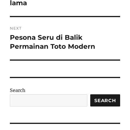
lama
NEXT
Pesona Seru di Balik
Next
post:
Permainan Toto Modern
Search
SEARCH