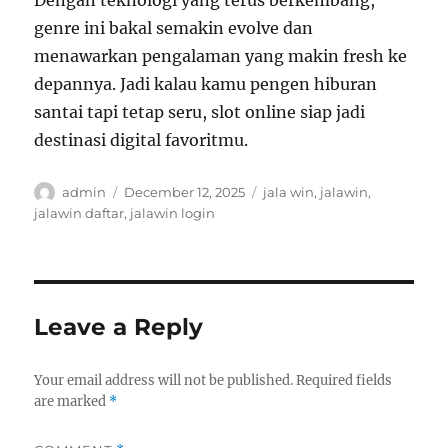
Dengan teknologi yang terus berkembang,
genre ini bakal semakin evolve dan
menawarkan pengalaman yang makin fresh ke
depannya. Jadi kalau kamu pengen hiburan
santai tapi tetap seru, slot online siap jadi
destinasi digital favoritmu.
Author
Posted
Tags
admin
December 12, 2025
jala win
,
jalawin
,
on
jalawin daftar
,
jalawin login
Leave a Reply
Your email address will not be published.
Required fields
are marked
*