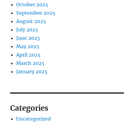
October 2025
September 2025
August 2025
July 2025
June 2025
May 2025
April 2025
March 2025
January 2025
Categories
Uncategorized