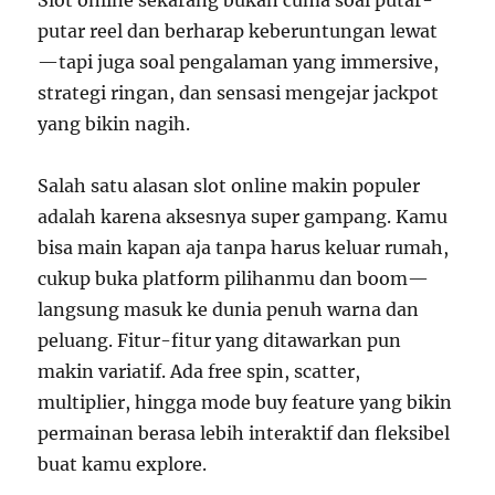
Slot online sekarang bukan cuma soal putar-
putar reel dan berharap keberuntungan lewat
—tapi juga soal pengalaman yang immersive,
strategi ringan, dan sensasi mengejar jackpot
yang bikin nagih.
Salah satu alasan slot online makin populer
adalah karena aksesnya super gampang. Kamu
bisa main kapan aja tanpa harus keluar rumah,
cukup buka platform pilihanmu dan boom—
langsung masuk ke dunia penuh warna dan
peluang. Fitur-fitur yang ditawarkan pun
makin variatif. Ada free spin, scatter,
multiplier, hingga mode buy feature yang bikin
permainan berasa lebih interaktif dan fleksibel
buat kamu explore.