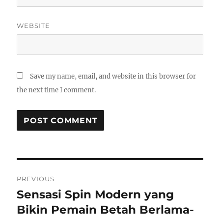
WEBSITE
Save my name, email, and website in this browser for
the next time I comment.
Post
PREVIOUS
navigation
Sensasi Spin Modern yang
Previous
post:
Bikin Pemain Betah Berlama-