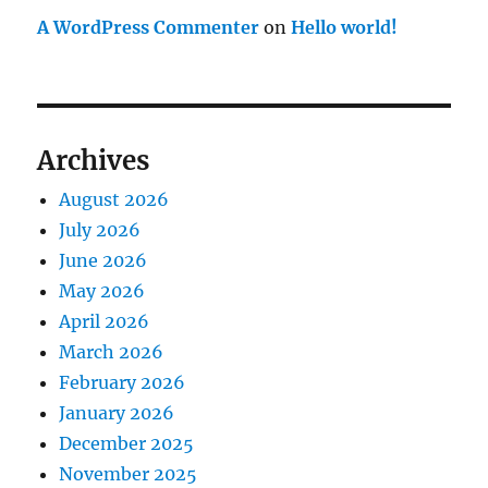
A WordPress Commenter
on
Hello world!
Archives
August 2026
July 2026
June 2026
May 2026
April 2026
March 2026
February 2026
January 2026
December 2025
November 2025