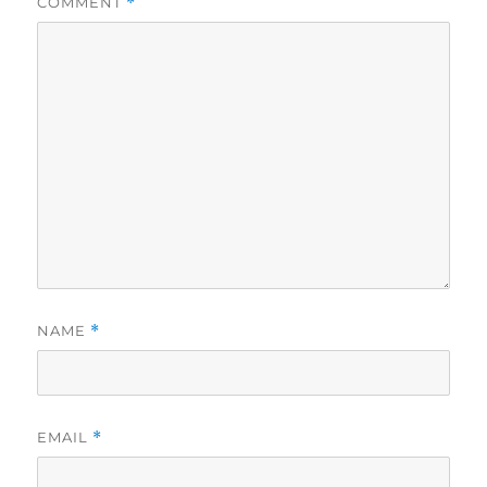
COMMENT
*
NAME
*
EMAIL
*