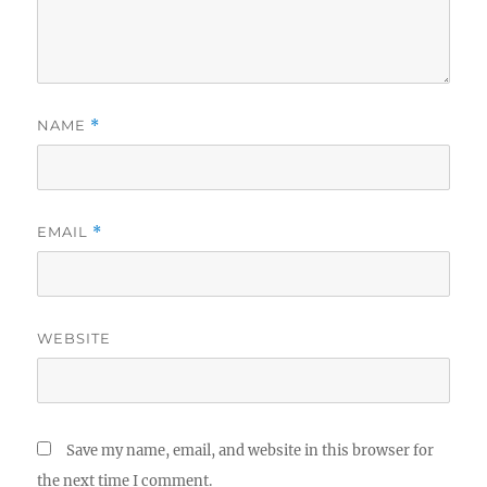
NAME
*
EMAIL
*
WEBSITE
Save my name, email, and website in this browser for
the next time I comment.