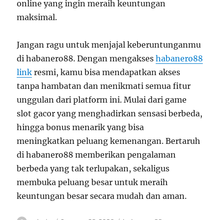
online yang ingin meraih keuntungan
maksimal.
Jangan ragu untuk menjajal keberuntunganmu
di habanero88. Dengan mengakses
habanero88
link
resmi, kamu bisa mendapatkan akses
tanpa hambatan dan menikmati semua fitur
unggulan dari platform ini. Mulai dari game
slot gacor yang menghadirkan sensasi berbeda,
hingga bonus menarik yang bisa
meningkatkan peluang kemenangan. Bertaruh
di habanero88 memberikan pengalaman
berbeda yang tak terlupakan, sekaligus
membuka peluang besar untuk meraih
keuntungan besar secara mudah dan aman.