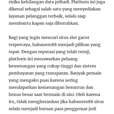
risiko kehilangan data pribadi. Platform ini juga
dikenal sebagai salah satu yang menyediakan
layanan pelanggan terbaik, selalu siap
membantu kapan saja dibutuhkan.
Bagi yang ingin mencari situs slot gacor
terpercaya, habanero88 menjadi pilihan yang
tepat. Dengan reputasi yang telah teruji,
platform ini menawarkan peluang
kemenangan yang cukup tinggi dan sistem
pembayaran yang transparan. Banyak pemain
yang mengaku puas karena sering
mendapatkan kemenangan beruntun dan
bonus besar saat bermain di sini. Oleh karena
itu, tidak mengherankan jika habanero88 situs
selalu menjadi buruan para penggemar judi