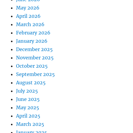
May 2026
April 2026
March 2026
February 2026
January 2026
December 2025
November 2025
October 2025
September 2025
August 2025
July 2025
June 2025
May 2025
April 2025
March 2025
January 2025