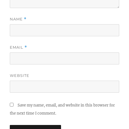
NAME
*
EMAIL
*
WEBSITE
Save my name, email, and website in this browser for
the next time I comment.