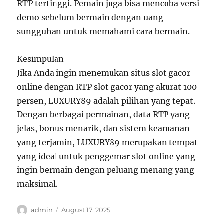
RTP tertinggi. Pemain juga bisa mencoba versi
demo sebelum bermain dengan uang
sungguhan untuk memahami cara bermain.
Kesimpulan
Jika Anda ingin menemukan situs slot gacor
online dengan RTP slot gacor yang akurat 100
persen, LUXURY89 adalah pilihan yang tepat.
Dengan berbagai permainan, data RTP yang
jelas, bonus menarik, dan sistem keamanan
yang terjamin, LUXURY89 merupakan tempat
yang ideal untuk penggemar slot online yang
ingin bermain dengan peluang menang yang
maksimal.
Author
Posted
admin
August 17, 2025
on