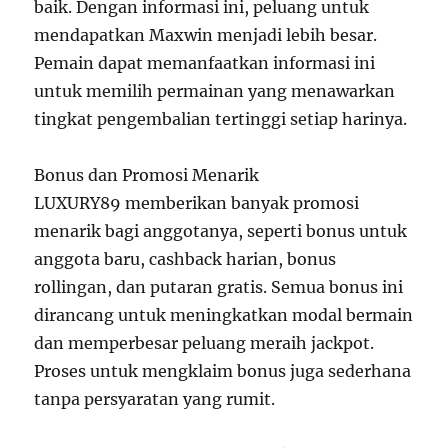
baik. Dengan informasi ini, peluang untuk
mendapatkan Maxwin menjadi lebih besar.
Pemain dapat memanfaatkan informasi ini
untuk memilih permainan yang menawarkan
tingkat pengembalian tertinggi setiap harinya.
Bonus dan Promosi Menarik
LUXURY89 memberikan banyak promosi
menarik bagi anggotanya, seperti bonus untuk
anggota baru, cashback harian, bonus
rollingan, dan putaran gratis. Semua bonus ini
dirancang untuk meningkatkan modal bermain
dan memperbesar peluang meraih jackpot.
Proses untuk mengklaim bonus juga sederhana
tanpa persyaratan yang rumit.