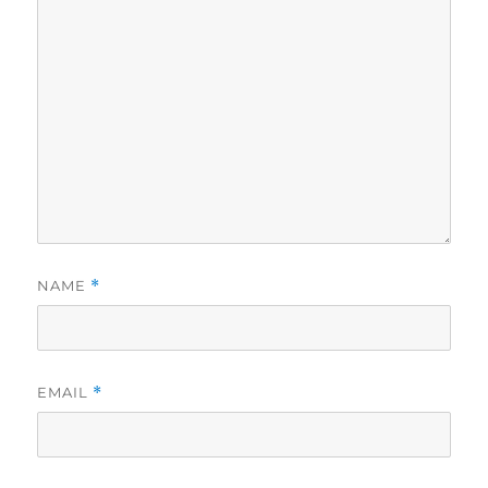
NAME
*
EMAIL
*