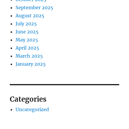
September 2025
August 2025
July 2025
June 2025
May 2025
April 2025
March 2025
January 2025
Categories
Uncategorized