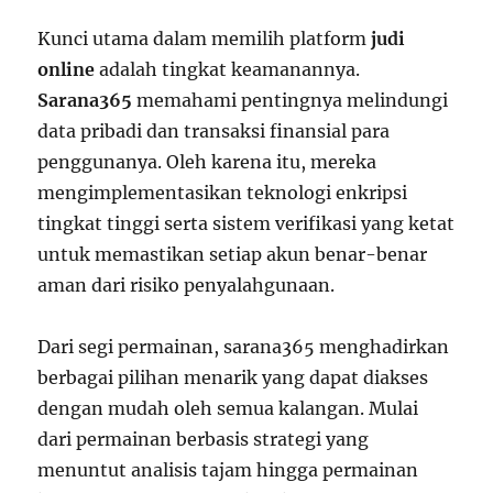
Kunci utama dalam memilih platform
judi
online
adalah tingkat keamanannya.
Sarana365
memahami pentingnya melindungi
data pribadi dan transaksi finansial para
penggunanya. Oleh karena itu, mereka
mengimplementasikan teknologi enkripsi
tingkat tinggi serta sistem verifikasi yang ketat
untuk memastikan setiap akun benar-benar
aman dari risiko penyalahgunaan.
Dari segi permainan, sarana365 menghadirkan
berbagai pilihan menarik yang dapat diakses
dengan mudah oleh semua kalangan. Mulai
dari permainan berbasis strategi yang
menuntut analisis tajam hingga permainan