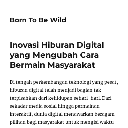
Born To Be Wild
Inovasi Hiburan Digital
yang Mengubah Cara
Bermain Masyarakat
Di tengah perkembangan teknologi yang pesat,
hiburan digital telah menjadi bagian tak
terpisahkan dari kehidupan sehari-hari. Dari
sekadar media sosial hingga permainan
interaktif, dunia digital menawarkan beragam
pilihan bagi masyarakat untuk mengisi waktu