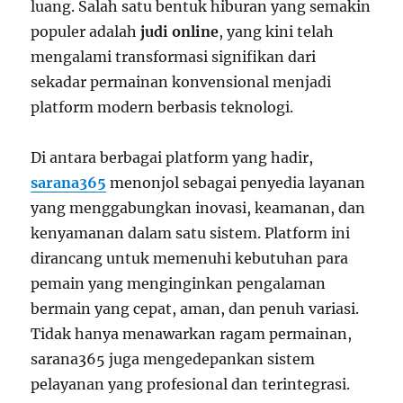
luang. Salah satu bentuk hiburan yang semakin
populer adalah
judi online
, yang kini telah
mengalami transformasi signifikan dari
sekadar permainan konvensional menjadi
platform modern berbasis teknologi.
Di antara berbagai platform yang hadir,
sarana365
menonjol sebagai penyedia layanan
yang menggabungkan inovasi, keamanan, dan
kenyamanan dalam satu sistem. Platform ini
dirancang untuk memenuhi kebutuhan para
pemain yang menginginkan pengalaman
bermain yang cepat, aman, dan penuh variasi.
Tidak hanya menawarkan ragam permainan,
sarana365 juga mengedepankan sistem
pelayanan yang profesional dan terintegrasi.