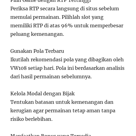
Pilih Game dengan RTP Tertinggi
Periksa RTP secara langsung di situs sebelum
memulai permainan. Pilihlah slot yang
memiliki RTP di atas 96% untuk memperbesar
peluang kemenangan.
Gunakan Pola Terbaru
Ikutilah rekomendasi pola yang dibagikan oleh
VW108 setiap hari. Pola ini berdasarkan analisis
dari hasil permainan sebelumnya.
Kelola Modal dengan Bijak
Tentukan batasan untuk kemenangan dan
kerugian agar permainan tetap aman tanpa
risiko berlebihan.