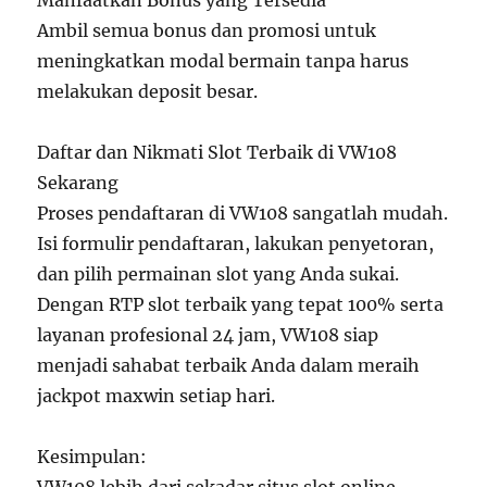
Manfaatkan Bonus yang Tersedia
Ambil semua bonus dan promosi untuk
meningkatkan modal bermain tanpa harus
melakukan deposit besar.
Daftar dan Nikmati Slot Terbaik di VW108
Sekarang
Proses pendaftaran di VW108 sangatlah mudah.
Isi formulir pendaftaran, lakukan penyetoran,
dan pilih permainan slot yang Anda sukai.
Dengan RTP slot terbaik yang tepat 100% serta
layanan profesional 24 jam, VW108 siap
menjadi sahabat terbaik Anda dalam meraih
jackpot maxwin setiap hari.
Kesimpulan: