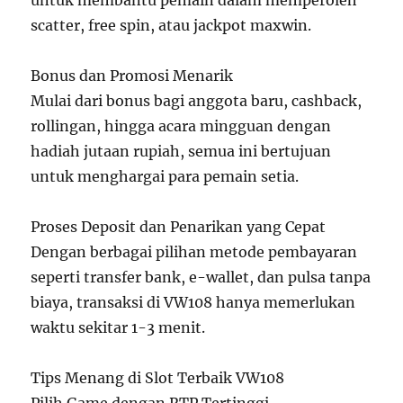
untuk membantu pemain dalam memperoleh
scatter, free spin, atau jackpot maxwin.
Bonus dan Promosi Menarik
Mulai dari bonus bagi anggota baru, cashback,
rollingan, hingga acara mingguan dengan
hadiah jutaan rupiah, semua ini bertujuan
untuk menghargai para pemain setia.
Proses Deposit dan Penarikan yang Cepat
Dengan berbagai pilihan metode pembayaran
seperti transfer bank, e-wallet, dan pulsa tanpa
biaya, transaksi di VW108 hanya memerlukan
waktu sekitar 1-3 menit.
Tips Menang di Slot Terbaik VW108