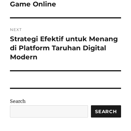
post:
Game Online
NEXT
Strategi Efektif untuk Menang
Next
post:
di Platform Taruhan Digital
Modern
Search
SEARCH