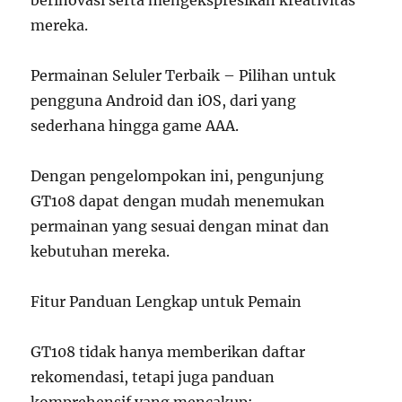
berinovasi serta mengekspresikan kreativitas
mereka.
Permainan Seluler Terbaik – Pilihan untuk
pengguna Android dan iOS, dari yang
sederhana hingga game AAA.
Dengan pengelompokan ini, pengunjung
GT108 dapat dengan mudah menemukan
permainan yang sesuai dengan minat dan
kebutuhan mereka.
Fitur Panduan Lengkap untuk Pemain
GT108 tidak hanya memberikan daftar
rekomendasi, tetapi juga panduan