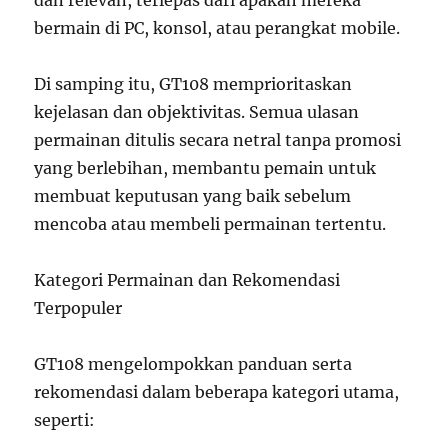
dan relevan, terlepas dari apakah mereka
bermain di PC, konsol, atau perangkat mobile.
Di samping itu, GT108 memprioritaskan
kejelasan dan objektivitas. Semua ulasan
permainan ditulis secara netral tanpa promosi
yang berlebihan, membantu pemain untuk
membuat keputusan yang baik sebelum
mencoba atau membeli permainan tertentu.
Kategori Permainan dan Rekomendasi
Terpopuler
GT108 mengelompokkan panduan serta
rekomendasi dalam beberapa kategori utama,
seperti: