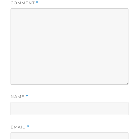
COMMENT
*
NAME
*
EMAIL
*