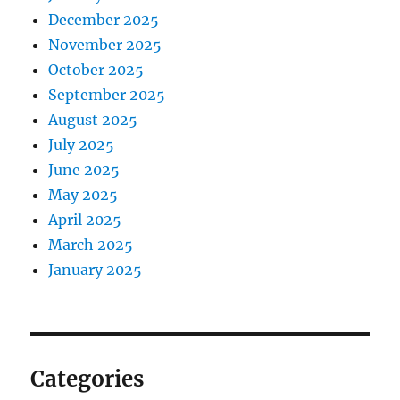
December 2025
November 2025
October 2025
September 2025
August 2025
July 2025
June 2025
May 2025
April 2025
March 2025
January 2025
Categories