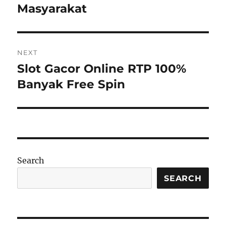
Masyarakat
NEXT
Slot Gacor Online RTP 100%
Next
post:
Banyak Free Spin
Search
SEARCH