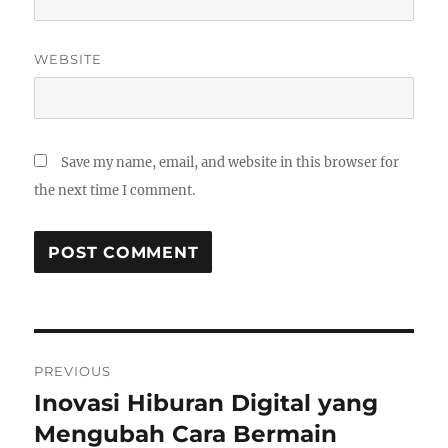
WEBSITE
Save my name, email, and website in this browser for
the next time I comment.
Post
PREVIOUS
navigation
Inovasi Hiburan Digital yang
Previous
post:
Mengubah Cara Bermain