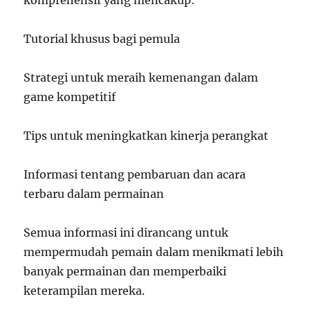
komprehensif yang mencakup:
Tutorial khusus bagi pemula
Strategi untuk meraih kemenangan dalam
game kompetitif
Tips untuk meningkatkan kinerja perangkat
Informasi tentang pembaruan dan acara
terbaru dalam permainan
Semua informasi ini dirancang untuk
mempermudah pemain dalam menikmati lebih
banyak permainan dan memperbaiki
keterampilan mereka.