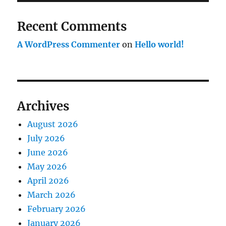
Recent Comments
A WordPress Commenter
on
Hello world!
Archives
August 2026
July 2026
June 2026
May 2026
April 2026
March 2026
February 2026
January 2026