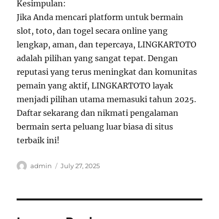
Kesimpulan:
Jika Anda mencari platform untuk bermain
slot, toto, dan togel secara online yang
lengkap, aman, dan tepercaya, LINGKARTOTO
adalah pilihan yang sangat tepat. Dengan
reputasi yang terus meningkat dan komunitas
pemain yang aktif, LINGKARTOTO layak
menjadi pilihan utama memasuki tahun 2025.
Daftar sekarang dan nikmati pengalaman
bermain serta peluang luar biasa di situs
terbaik ini!
Author
Posted
admin
July 27, 2025
on