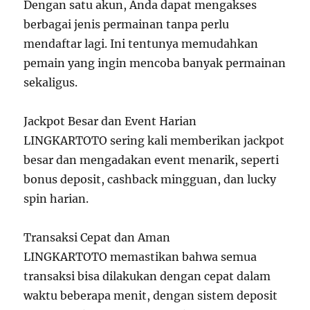
Dengan satu akun, Anda dapat mengakses
berbagai jenis permainan tanpa perlu
mendaftar lagi. Ini tentunya memudahkan
pemain yang ingin mencoba banyak permainan
sekaligus.
Jackpot Besar dan Event Harian
LINGKARTOTO sering kali memberikan jackpot
besar dan mengadakan event menarik, seperti
bonus deposit, cashback mingguan, dan lucky
spin harian.
Transaksi Cepat dan Aman
LINGKARTOTO memastikan bahwa semua
transaksi bisa dilakukan dengan cepat dalam
waktu beberapa menit, dengan sistem deposit