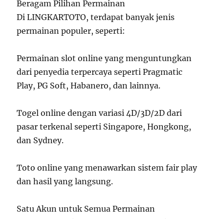
Beragam Pilihan Permainan
Di LINGKARTOTO, terdapat banyak jenis
permainan populer, seperti:
Permainan slot online yang menguntungkan
dari penyedia terpercaya seperti Pragmatic
Play, PG Soft, Habanero, dan lainnya.
Togel online dengan variasi 4D/3D/2D dari
pasar terkenal seperti Singapore, Hongkong,
dan Sydney.
Toto online yang menawarkan sistem fair play
dan hasil yang langsung.
Satu Akun untuk Semua Permainan