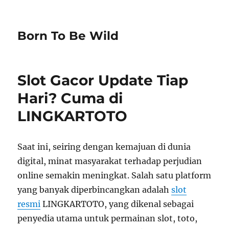
Born To Be Wild
Slot Gacor Update Tiap
Hari? Cuma di
LINGKARTOTO
Saat ini, seiring dengan kemajuan di dunia
digital, minat masyarakat terhadap perjudian
online semakin meningkat. Salah satu platform
yang banyak diperbincangkan adalah
slot
resmi
LINGKARTOTO, yang dikenal sebagai
penyedia utama untuk permainan slot, toto,