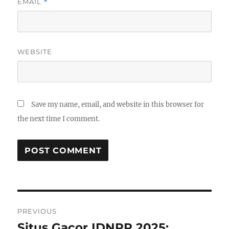
EMAIL
*
WEBSITE
Save my name, email, and website in this browser for
the next time I comment.
Post
PREVIOUS
navigation
Situs Gacor IDNPP 2025:
Previous