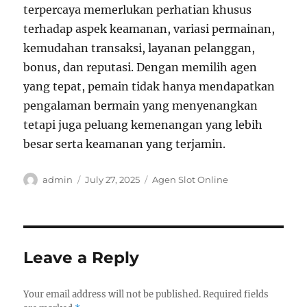
terpercaya memerlukan perhatian khusus
terhadap aspek keamanan, variasi permainan,
kemudahan transaksi, layanan pelanggan,
bonus, dan reputasi. Dengan memilih agen
yang tepat, pemain tidak hanya mendapatkan
pengalaman bermain yang menyenangkan
tetapi juga peluang kemenangan yang lebih
besar serta keamanan yang terjamin.
Author
Posted
Tags
admin
July 27, 2025
Agen Slot Online
on
Leave a Reply
Your email address will not be published.
Required fields