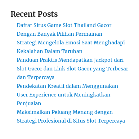
Recent Posts
Daftar Situs Game Slot Thailand Gacor
Dengan Banyak Pilihan Permainan
Strategi Mengelola Emosi Saat Menghadapi
Kekalahan Dalam Taruhan
Panduan Praktis Mendapatkan Jackpot dari
Slot Gacor dan Link Slot Gacor yang Terbesar
dan Terpercaya
Pendekatan Kreatif dalam Menggunakan
User Experience untuk Meningkatkan
Penjualan
Maksimalkan Peluang Menang dengan
Strategi Profesional di Situs Slot Terpercaya