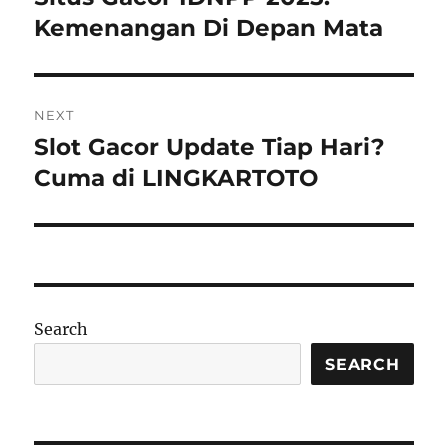
post:
Kemenangan Di Depan Mata
NEXT
Slot Gacor Update Tiap Hari?
Next
post:
Cuma di LINGKARTOTO
Search
SEARCH