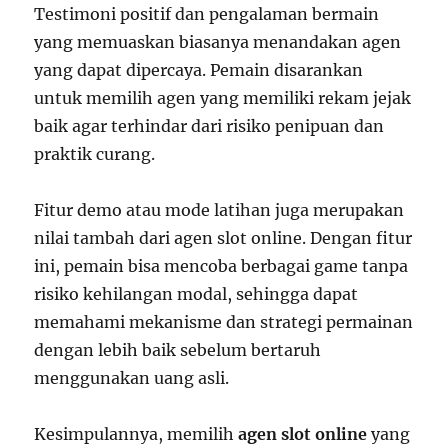
Testimoni positif dan pengalaman bermain
yang memuaskan biasanya menandakan agen
yang dapat dipercaya. Pemain disarankan
untuk memilih agen yang memiliki rekam jejak
baik agar terhindar dari risiko penipuan dan
praktik curang.
Fitur demo atau mode latihan juga merupakan
nilai tambah dari agen slot online. Dengan fitur
ini, pemain bisa mencoba berbagai game tanpa
risiko kehilangan modal, sehingga dapat
memahami mekanisme dan strategi permainan
dengan lebih baik sebelum bertaruh
menggunakan uang asli.
Kesimpulannya, memilih
agen slot online
yang