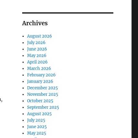
Archives
August 2026
July 2026
June 2026
May 2026
April 2026
March 2026
February 2026
January 2026
December 2025
November 2025
,
October 2025
September 2025
August 2025
July 2025
June 2025
May 2025