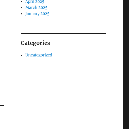
April 2025
March 2025
January 2025
Categories
Uncategorized