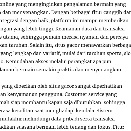
 online yang menginginkan pengalaman bermain yang
dan menyenangkan. Dengan berbagai fitur canggih da
integrasi dengan baik, platform ini mampu memberikan
gan yang lebih tinggi. Keamanan data dan transaksi
as utama, sehingga pemain merasa nyaman dan percaya
kan taruhan. Selain itu, situs gacor menawarkan berbaga
yang lengkap dan variatif, mulai dari taruhan sports, slo
ino. Kemudahan akses melalui perangkat apa pun
aman bermain semakin praktis dan menyenangkan.
 yang diberikan oleh situs gacor sangat diperhatikan
an kenyamanan pengguna. Customer service yang
amah siap membantu kapan saja dibutuhkan, sehingga
rasa kesulitan saat menghadapi kendala. Sistem
utakhir melindungi data pribadi serta transaksi
dikan suasana bermain lebih tenang dan fokus. Fitur