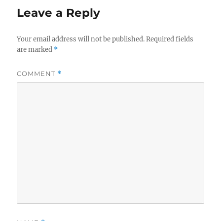
Leave a Reply
Your email address will not be published.
Required fields
are marked
*
COMMENT
*