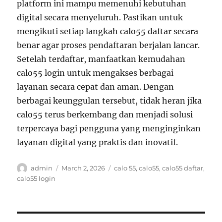
platform ini mampu memenuhi kebutuhan
digital secara menyeluruh. Pastikan untuk
mengikuti setiap langkah calo55 daftar secara
benar agar proses pendaftaran berjalan lancar.
Setelah terdaftar, manfaatkan kemudahan
calo55 login untuk mengakses berbagai
layanan secara cepat dan aman. Dengan
berbagai keunggulan tersebut, tidak heran jika
calo55 terus berkembang dan menjadi solusi
terpercaya bagi pengguna yang menginginkan
layanan digital yang praktis dan inovatif.
Author
Posted
Tags
admin
March 2, 2026
calo 55
,
calo55
,
calo55 daftar
,
on
calo55 login