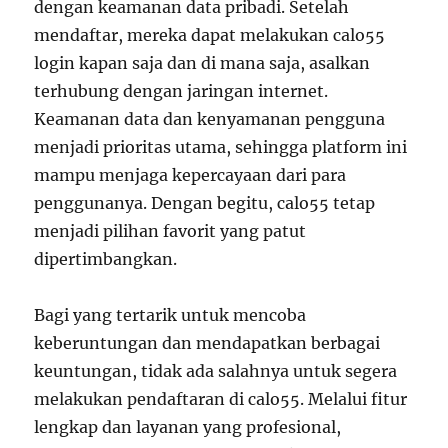
dengan keamanan data pribadi. Setelah
mendaftar, mereka dapat melakukan calo55
login kapan saja dan di mana saja, asalkan
terhubung dengan jaringan internet.
Keamanan data dan kenyamanan pengguna
menjadi prioritas utama, sehingga platform ini
mampu menjaga kepercayaan dari para
penggunanya. Dengan begitu, calo55 tetap
menjadi pilihan favorit yang patut
dipertimbangkan.
Bagi yang tertarik untuk mencoba
keberuntungan dan mendapatkan berbagai
keuntungan, tidak ada salahnya untuk segera
melakukan pendaftaran di calo55. Melalui fitur
lengkap dan layanan yang profesional,