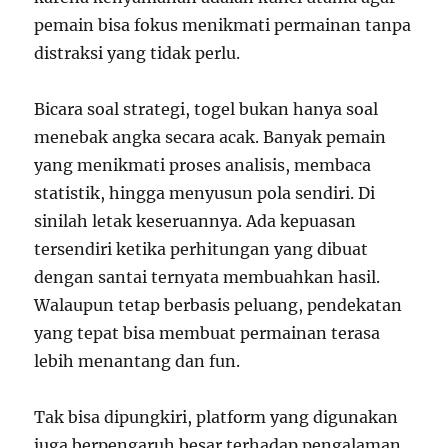
pemain bisa fokus menikmati permainan tanpa
distraksi yang tidak perlu.
Bicara soal strategi, togel bukan hanya soal
menebak angka secara acak. Banyak pemain
yang menikmati proses analisis, membaca
statistik, hingga menyusun pola sendiri. Di
sinilah letak keseruannya. Ada kepuasan
tersendiri ketika perhitungan yang dibuat
dengan santai ternyata membuahkan hasil.
Walaupun tetap berbasis peluang, pendekatan
yang tepat bisa membuat permainan terasa
lebih menantang dan fun.
Tak bisa dipungkiri, platform yang digunakan
juga berpengaruh besar terhadap pengalaman