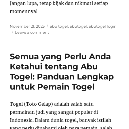
Jangan lupa, tetap bijak dan nikmati setiap
momennya!
Posted
Tags
November 21, 2025
abu togel
,
abutogel
,
abutogel login
on
on
Leave a comment
Rahasia
Seru
Menikmati
Semua yang Perlu Anda
Permainan
Togel
Ketahui tentang Abu
Tanpa
Togel: Panduan Lengkap
Ribet
untuk Pemain Togel
Togel (Toto Gelap) adalah salah satu
permainan judi yang sangat populer di
Indonesia. Dalam dunia togel, banyak istilah
yang perlu dipahami oleh para pemain, salah