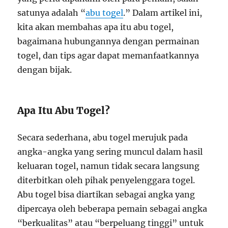
satunya adalah “
abu togel
.” Dalam artikel ini,
kita akan membahas apa itu abu togel,
bagaimana hubungannya dengan permainan
togel, dan tips agar dapat memanfaatkannya
dengan bijak.
Apa Itu Abu Togel?
Secara sederhana, abu togel merujuk pada
angka-angka yang sering muncul dalam hasil
keluaran togel, namun tidak secara langsung
diterbitkan oleh pihak penyelenggara togel.
Abu togel bisa diartikan sebagai angka yang
dipercaya oleh beberapa pemain sebagai angka
“berkualitas” atau “berpeluang tinggi” untuk