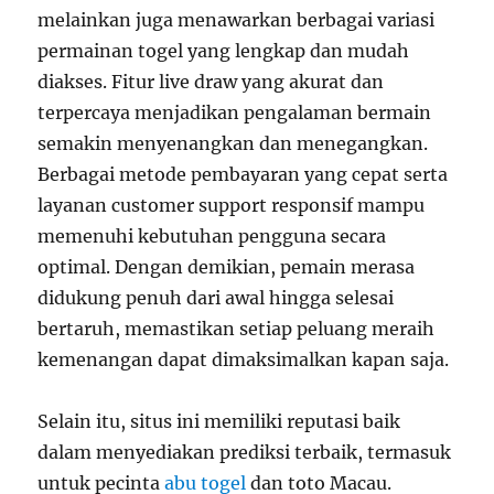
melainkan juga menawarkan berbagai variasi
permainan togel yang lengkap dan mudah
diakses. Fitur live draw yang akurat dan
terpercaya menjadikan pengalaman bermain
semakin menyenangkan dan menegangkan.
Berbagai metode pembayaran yang cepat serta
layanan customer support responsif mampu
memenuhi kebutuhan pengguna secara
optimal. Dengan demikian, pemain merasa
didukung penuh dari awal hingga selesai
bertaruh, memastikan setiap peluang meraih
kemenangan dapat dimaksimalkan kapan saja.
Selain itu, situs ini memiliki reputasi baik
dalam menyediakan prediksi terbaik, termasuk
untuk pecinta
abu togel
dan toto Macau.