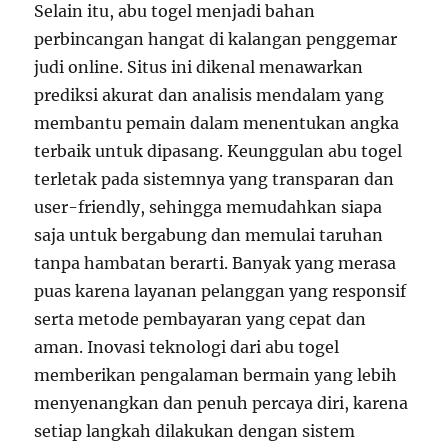
Selain itu, abu togel menjadi bahan
perbincangan hangat di kalangan penggemar
judi online. Situs ini dikenal menawarkan
prediksi akurat dan analisis mendalam yang
membantu pemain dalam menentukan angka
terbaik untuk dipasang. Keunggulan abu togel
terletak pada sistemnya yang transparan dan
user-friendly, sehingga memudahkan siapa
saja untuk bergabung dan memulai taruhan
tanpa hambatan berarti. Banyak yang merasa
puas karena layanan pelanggan yang responsif
serta metode pembayaran yang cepat dan
aman. Inovasi teknologi dari abu togel
memberikan pengalaman bermain yang lebih
menyenangkan dan penuh percaya diri, karena
setiap langkah dilakukan dengan sistem