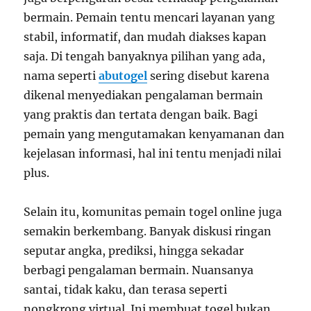
bermain. Pemain tentu mencari layanan yang
stabil, informatif, dan mudah diakses kapan
saja. Di tengah banyaknya pilihan yang ada,
nama seperti
abutogel
sering disebut karena
dikenal menyediakan pengalaman bermain
yang praktis dan tertata dengan baik. Bagi
pemain yang mengutamakan kenyamanan dan
kejelasan informasi, hal ini tentu menjadi nilai
plus.
Selain itu, komunitas pemain togel online juga
semakin berkembang. Banyak diskusi ringan
seputar angka, prediksi, hingga sekadar
berbagi pengalaman bermain. Nuansanya
santai, tidak kaku, dan terasa seperti
nongkrong virtual. Ini membuat togel bukan