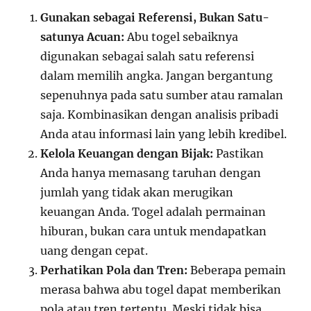
Gunakan sebagai Referensi, Bukan Satu-
satunya Acuan:
Abu togel sebaiknya
digunakan sebagai salah satu referensi
dalam memilih angka. Jangan bergantung
sepenuhnya pada satu sumber atau ramalan
saja. Kombinasikan dengan analisis pribadi
Anda atau informasi lain yang lebih kredibel.
Kelola Keuangan dengan Bijak:
Pastikan
Anda hanya memasang taruhan dengan
jumlah yang tidak akan merugikan
keuangan Anda. Togel adalah permainan
hiburan, bukan cara untuk mendapatkan
uang dengan cepat.
Perhatikan Pola dan Tren:
Beberapa pemain
merasa bahwa abu togel dapat memberikan
pola atau tren tertentu. Meski tidak bisa