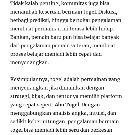
Tidak kalah penting, komunitas juga bisa
menambah keseruan bermain togel. Diskusi,
berbagi prediksi, hingga bertukar pengalaman
membuat permainan ini terasa lebih hidup.
Bahkan, pemain baru pun bisa belajar banyak
dari pengalaman pemain veteran, membuat
proses belajar menjadi lebih cepat dan
menyenangkan.
Kesimpulannya, togel adalah permainan yang
menyenangkan jika dimainkan dengan
strategi, bijak, dan tentunya memilih platform
yang tepat seperti
Abu Togel
. Dengan
menggabungkan analisis angka, intuisi, dan
sedikit keberuntungan, pengalaman bermain
togel bisa menjadi lebih seru dan berkesan.