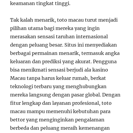
keamanan tingkat tinggi.
Tak kalah menarik, toto macau turut menjadi
pilihan utama bagi mereka yang ingin
merasakan sensasi taruhan internasional
dengan peluang besar. Situs ini menyediakan
berbagai permainan menarik, termasuk angka
keluaran dan prediksi yang akurat. Pengguna
bisa menikmati sensasi berjudi ala kasino
Macau tanpa harus keluar rumah, berkat
teknologi terbaru yang menghubungkan
mereka langsung dengan pasar global. Dengan
fitur lengkap dan layanan profesional, toto
macau mampu memenuhi kebutuhan para
bettor yang menginginkan pengalaman
berbeda dan peluang meraih kemenangan