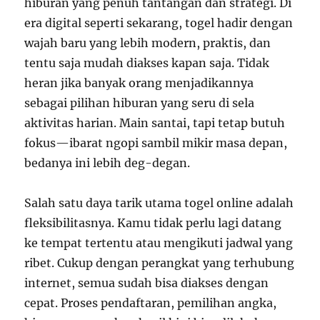
hiburan yang penuh tantangan dan strategi. Di
era digital seperti sekarang, togel hadir dengan
wajah baru yang lebih modern, praktis, dan
tentu saja mudah diakses kapan saja. Tidak
heran jika banyak orang menjadikannya
sebagai pilihan hiburan yang seru di sela
aktivitas harian. Main santai, tapi tetap butuh
fokus—ibarat ngopi sambil mikir masa depan,
bedanya ini lebih deg-degan.
Salah satu daya tarik utama togel online adalah
fleksibilitasnya. Kamu tidak perlu lagi datang
ke tempat tertentu atau mengikuti jadwal yang
ribet. Cukup dengan perangkat yang terhubung
internet, semua sudah bisa diakses dengan
cepat. Proses pendaftaran, pemilihan angka,