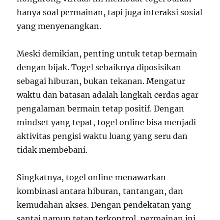
hanya soal permainan, tapi juga interaksi sosial
yang menyenangkan.
Meski demikian, penting untuk tetap bermain
dengan bijak. Togel sebaiknya diposisikan
sebagai hiburan, bukan tekanan. Mengatur
waktu dan batasan adalah langkah cerdas agar
pengalaman bermain tetap positif. Dengan
mindset yang tepat, togel online bisa menjadi
aktivitas pengisi waktu luang yang seru dan
tidak membebani.
Singkatnya, togel online menawarkan
kombinasi antara hiburan, tantangan, dan
kemudahan akses. Dengan pendekatan yang
santai namun tetap terkontrol, permainan ini