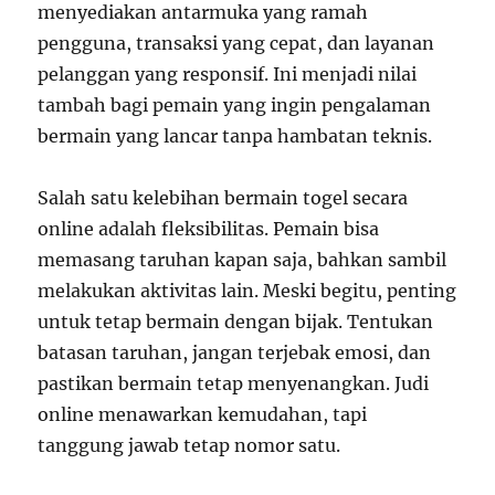
menyediakan antarmuka yang ramah
pengguna, transaksi yang cepat, dan layanan
pelanggan yang responsif. Ini menjadi nilai
tambah bagi pemain yang ingin pengalaman
bermain yang lancar tanpa hambatan teknis.
Salah satu kelebihan bermain togel secara
online adalah fleksibilitas. Pemain bisa
memasang taruhan kapan saja, bahkan sambil
melakukan aktivitas lain. Meski begitu, penting
untuk tetap bermain dengan bijak. Tentukan
batasan taruhan, jangan terjebak emosi, dan
pastikan bermain tetap menyenangkan. Judi
online menawarkan kemudahan, tapi
tanggung jawab tetap nomor satu.