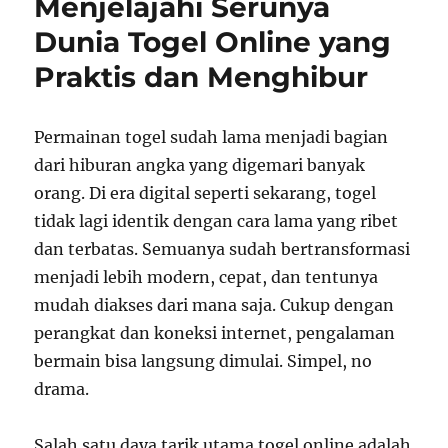
Menjelajahi Serunya
Strategi
Lebih
Dunia Togel Online yang
Taktis
Praktis dan Menghibur
Permainan togel sudah lama menjadi bagian
dari hiburan angka yang digemari banyak
orang. Di era digital seperti sekarang, togel
tidak lagi identik dengan cara lama yang ribet
dan terbatas. Semuanya sudah bertransformasi
menjadi lebih modern, cepat, dan tentunya
mudah diakses dari mana saja. Cukup dengan
perangkat dan koneksi internet, pengalaman
bermain bisa langsung dimulai. Simpel, no
drama.
Salah satu daya tarik utama togel online adalah