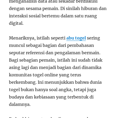
menganalisis data atau sekadar berdiskusi
dengan sesama pemain. Di sinilah hiburan dan
interaksi sosial bertemu dalam satu ruang
digital.
Menariknya, istilah seperti
abu togel
sering
muncul sebagai bagian dari pembahasan
seputar referensi dan pengalaman bermain.
Bagi sebagian pemain, istilah ini sudah tidak
asing lagi dan menjadi bagian dari dinamika
komunitas togel online yang terus
berkembang. Ini menunjukkan bahwa dunia
togel bukan hanya soal angka, tetapi juga
budaya dan kebiasaan yang terbentuk di
dalamnya.