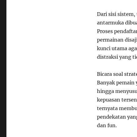
Dari sisi sistem,
antarmuka dibu
Proses pendaftar
permainan disaj
kunci utama aga
distraksi yang ti
Bicara soal stra
Banyak pemain y
hingga menyusun 
kepuasan tersen
ternyata membua
pendekatan yan
dan fun.