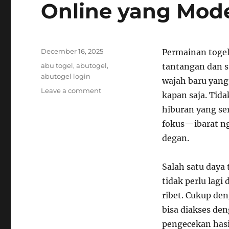
Online yang Mode
Posted
December 16, 2025
Permainan togel
on
Tags
abu togel
,
abutogel
,
tantangan dan st
abutogel login
wajah baru yang
on
Leave a comment
kapan saja. Tid
Menjelajahi
hiburan yang ser
Serunya
Dunia
fokus—ibarat ng
Togel
degan.
Online
yang
Modern
Salah satu daya 
dan
tidak perlu lagi
Praktis
ribet. Cukup de
bisa diakses de
pengecekan hasil