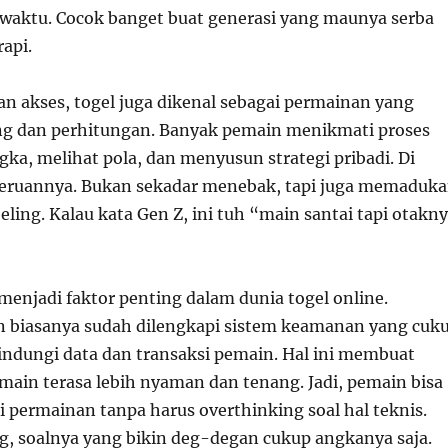
 waktu. Cocok banget buat generasi yang maunya serba
rapi.
n akses, togel juga dikenal sebagai permainan yang
ng dan perhitungan. Banyak pemain menikmati proses
ka, melihat pola, dan menyusun strategi pribadi. Di
eseruannya. Bukan sekadar menebak, tapi juga memaduk
eling. Kalau kata Gen Z, ini tuh “main santai tapi otakn
enjadi faktor penting dalam dunia togel online.
 biasanya sudah dilengkapi sistem keamanan yang cuk
indungi data dan transaksi pemain. Hal ini membuat
ain terasa lebih nyaman dan tenang. Jadi, pemain bisa
 permainan tanpa harus overthinking soal hal teknis.
g, soalnya yang bikin deg-degan cukup angkanya saja.