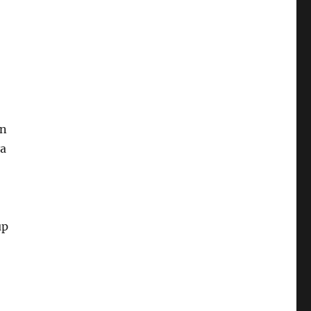
an
ya
up