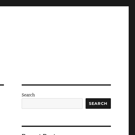
Search
SEARCH