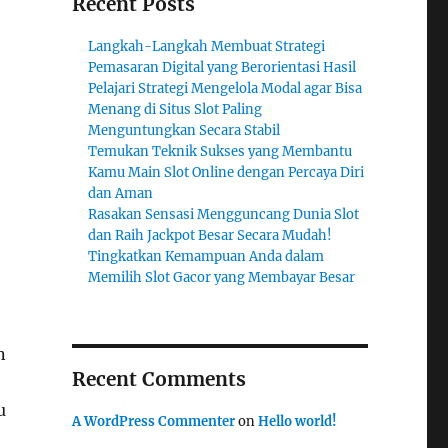
Recent Posts
Langkah-Langkah Membuat Strategi
Pemasaran Digital yang Berorientasi Hasil
Pelajari Strategi Mengelola Modal agar Bisa
Menang di Situs Slot Paling
Menguntungkan Secara Stabil
Temukan Teknik Sukses yang Membantu
Kamu Main Slot Online dengan Percaya Diri
dan Aman
Rasakan Sensasi Mengguncang Dunia Slot
dan Raih Jackpot Besar Secara Mudah!
Tingkatkan Kemampuan Anda dalam
Memilih Slot Gacor yang Membayar Besar
n
Recent Comments
u
A WordPress Commenter
on
Hello world!