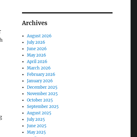
Archives
r
August 2026
ah
July 2026
June 2026
May 2026
April 2026
March 2026
February 2026
January 2026
December 2025
November 2025
October 2025
September 2025
August 2025
g
July 2025
June 2025
May 2025