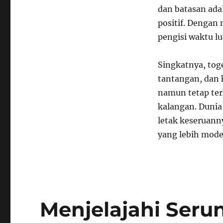
dan batasan ada
positif. Dengan 
pengisi waktu l
Singkatnya, tog
tantangan, dan
namun tetap ter
kalangan. Dunia 
letak keseruanny
yang lebih mod
Menjelajahi Seru