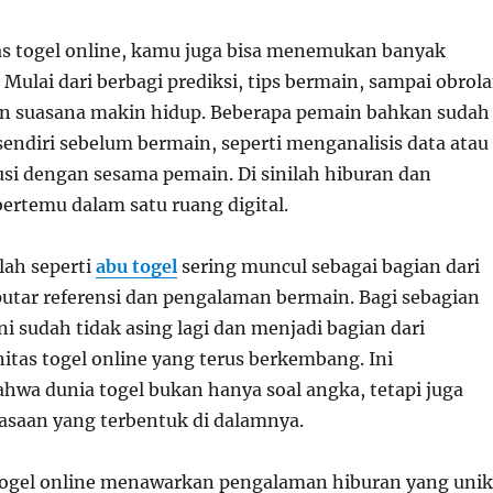
s togel online, kamu juga bisa menemukan banyak
 Mulai dari berbagi prediksi, tips bermain, sampai obrol
in suasana makin hidup. Beberapa pemain bahkan sudah
sendiri sebelum bermain, seperti menganalisis data atau
usi dengan sesama pemain. Di sinilah hiburan dan
 bertemu dalam satu ruang digital.
lah seperti
abu togel
sering muncul sebagai bagian dari
tar referensi dan pengalaman bermain. Bagi sebagian
ini sudah tidak asing lagi dan menjadi bagian dari
tas togel online yang terus berkembang. Ini
wa dunia togel bukan hanya soal angka, tetapi juga
asaan yang terbentuk di dalamnya.
togel online menawarkan pengalaman hiburan yang unik