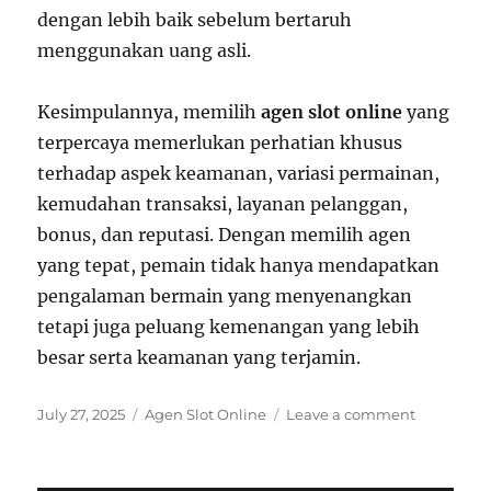
dengan lebih baik sebelum bertaruh
menggunakan uang asli.
Kesimpulannya, memilih
agen slot online
yang
terpercaya memerlukan perhatian khusus
terhadap aspek keamanan, variasi permainan,
kemudahan transaksi, layanan pelanggan,
bonus, dan reputasi. Dengan memilih agen
yang tepat, pemain tidak hanya mendapatkan
pengalaman bermain yang menyenangkan
tetapi juga peluang kemenangan yang lebih
besar serta keamanan yang terjamin.
Posted
Tags
on
July 27, 2025
Agen Slot Online
Leave a comment
on
Strategi
Memilih
Agen