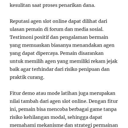
kesulitan saat proses penarikan dana.
Reputasi agen slot online dapat dilihat dari
ulasan pemain di forum dan media sosial.
Testimoni positif dan pengalaman bermain
yang memuaskan biasanya menandakan agen
yang dapat dipercaya. Pemain disarankan
untuk memilih agen yang memiliki rekam jejak
baik agar terhindar dari risiko penipuan dan
praktik curang.
Fitur demo atau mode latihan juga merupakan
nilai tambah dari agen slot online. Dengan fitur
ini, pemain bisa mencoba berbagai game tanpa
risiko kehilangan modal, sehingga dapat
memahami mekanisme dan strategi permainan