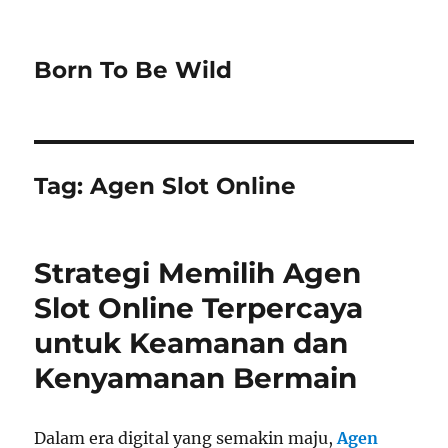
Born To Be Wild
Tag:
Agen Slot Online
Strategi Memilih Agen
Slot Online Terpercaya
untuk Keamanan dan
Kenyamanan Bermain
Dalam era digital yang semakin maju,
Agen