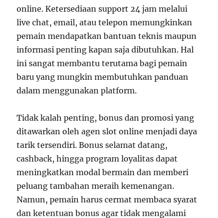
online. Ketersediaan support 24 jam melalui
live chat, email, atau telepon memungkinkan
pemain mendapatkan bantuan teknis maupun
informasi penting kapan saja dibutuhkan. Hal
ini sangat membantu terutama bagi pemain
baru yang mungkin membutuhkan panduan
dalam menggunakan platform.
Tidak kalah penting, bonus dan promosi yang
ditawarkan oleh agen slot online menjadi daya
tarik tersendiri. Bonus selamat datang,
cashback, hingga program loyalitas dapat
meningkatkan modal bermain dan memberi
peluang tambahan meraih kemenangan.
Namun, pemain harus cermat membaca syarat
dan ketentuan bonus agar tidak mengalami