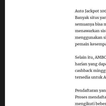
Auto Jackpot 100
Banyak situs ya
semuanya bisa 
menawarkan siste
menggunakan sis
pemain kesempa
Selain itu, AM
harian yang dap
cashback minggu
tersedia untuk 
Pendaftaran ya
Proses mendafta
mengikuti beber