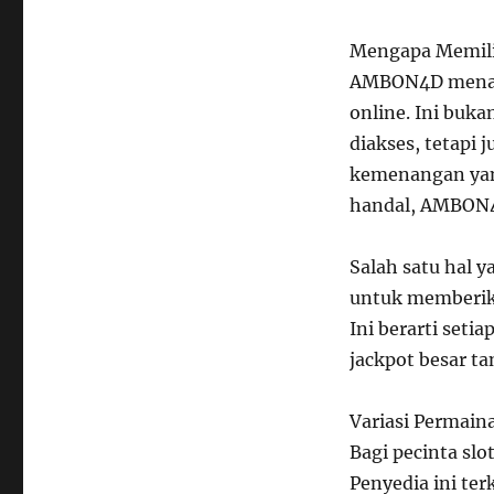
Sendiri!
Pragmatic
Mengapa Memil
Play
AMBON4D menawa
Lebih
Gacor
online. Ini buk
di
diakses, tetapi
AMBON4D
kemenangan yang
handal, AMBON4
Salah satu hal
untuk memberika
Ini berarti set
jackpot besar t
Variasi Permain
Bagi pecinta slo
Penyedia ini ter