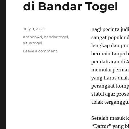
di Bandar Togel
Posted
July 9, 2025
Bagi pecinta ju
on
Tags
ambon4d
,
bandar togel
,
sangat populer d
situs togel
lengkap dan pro
on
Leave a comment
bermain tanpa h
Bagaimana
pendaftaran di 
Menghindari
Kecurangan
memulai permai
di
yang harus dila
Bandar
perangkat kompu
Togel
stabil agar pros
tidak terganggu
Setelah masuk 
“Daftar” yang bi