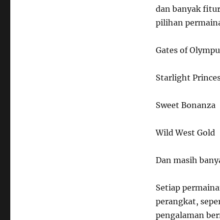
dan banyak fit
pilihan permaina
Gates of Olympu
Starlight Prince
Sweet Bonanza
Wild West Gold
Dan masih banya
Setiap permaina
perangkat, sepe
pengalaman berm