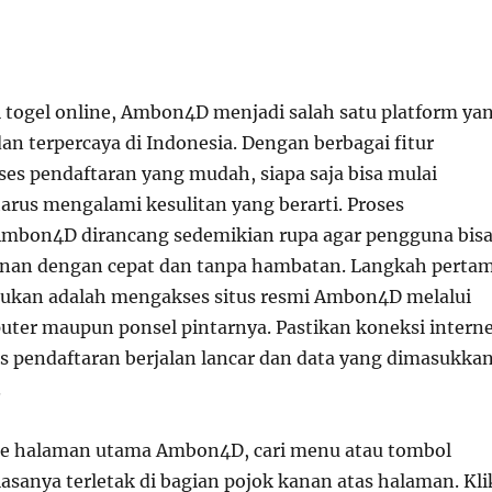
di togel online, Ambon4D menjadi salah satu platform ya
an terpercaya di Indonesia. Dengan berbagai fitur
ses pendaftaran yang mudah, siapa saja bisa mulai
arus mengalami kesulitan yang berarti. Proses
Ambon4D dirancang sedemikian rupa agar pengguna bis
nan dengan cepat dan tanpa hambatan. Langkah perta
kukan adalah mengakses situs resmi Ambon4D melalui
ter maupun ponsel pintarnya. Pastikan koneksi intern
es pendaftaran berjalan lancar dan data yang dimasukka
.
ke halaman utama Ambon4D, cari menu atau tombol
asanya terletak di bagian pojok kanan atas halaman. Kli