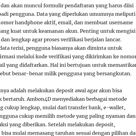
 dan akan muncul formulir pendaftaran yang harus diisi
badi pengguna. Data yang diperlukan umumnya meliputi
nomor handphone aktif, email, dan membuat username
yang kuat untuk keamanan akun. Penting untuk mengisi
 dan lengkap agar proses verifikasi berjalan lancar.
 data terisi, pengguna biasanya akan diminta untuk
rmasi melalui kode verifikasi yang dikirimkan ke nomo
ail yang didaftarkan. Hal ini bertujuan untuk memastika
ebut benar-benar milik pengguna yang bersangkutan.
nya adalah melakukan deposit awal agar akun bisa
k bertaruh. Ambon4D menyediakan berbagai metode
 cukup lengkap, mulai dari transfer bank, e-wallet,
Pengguna cukup memilih metode yang paling nyaman dan
uksi yang diberikan. Setelah melakukan deposit,
bisa mulai memasang taruhan sesuai dengan pilihan d