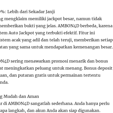
%: Lebih dari Sekadar Janji
ng mengklaim memiliki jackpot besar, namun tidak
memberikan bukti yang jelas. AMBON4D berbeda, karena
m Auto Jackpot yang terbukti efektif. Fitur ini
tem acak yang adil dan telah teruji, memberikan setiap
tan yang sama untuk mendapatkan kemenangan besar.
BON4D sering menawarkan promosi menarik dan bonus
at meningkatkan peluang untuk menang. Bonus deposit
an, dan putaran gratis untuk permainan tertentu
Anda.
ng Mudah dan Aman
r di AMBON4D sangatlah sederhana. Anda hanya perlu
apa langkah, dan akun Anda akan siap digunakan.