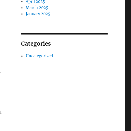
April 2025
March 2025
January 2025
Categories
Uncategorized
a
i