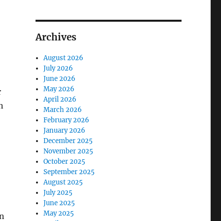
Archives
August 2026
July 2026
June 2026
May 2026
r
April 2026
n
March 2026
February 2026
January 2026
December 2025
November 2025
October 2025
September 2025
August 2025
July 2025
June 2025
May 2025
an