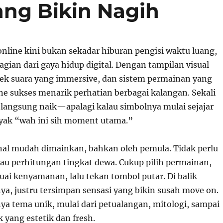
ang Bikin Nagih
online kini bukan sekadar hiburan pengisi waktu luang,
bagian dari gaya hidup digital. Dengan tampilan visual
ek suara yang immersive, dan sistem permainan yang
ine sukses menarik perhatian berbagai kalangan. Sekali
n langsung naik—apalagi kalau simbolnya mulai sejajar
ayak “wah ini sih moment utama.”
enal mudah dimainkan, bahkan oleh pemula. Tidak perlu
tau perhitungan tingkat dewa. Cukup pilih permainan,
uai kenyamanan, lalu tekan tombol putar. Di balik
a, justru tersimpan sensasi yang bikin susah move on.
ya tema unik, mulai dari petualangan, mitologi, sampai
k yang estetik dan fresh.