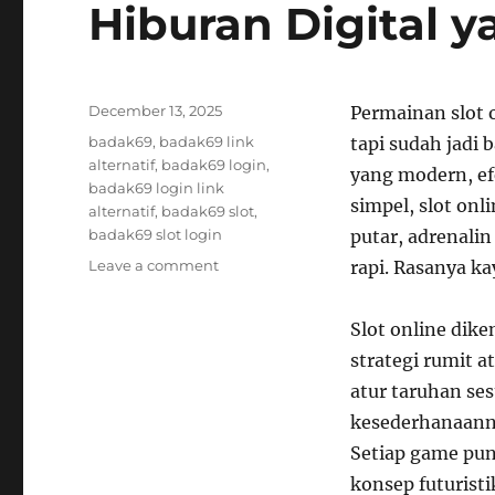
Hiburan Digital y
Posted
December 13, 2025
Permainan slot 
on
Tags
badak69
,
badak69 link
tapi sudah jadi 
alternatif
,
badak69 login
,
yang modern, ef
badak69 login link
simpel, slot onl
alternatif
,
badak69 slot
,
badak69 slot login
putar, adrenali
on
Leave a comment
rapi. Rasanya k
Putaran
Slot
Slot online dik
Online
Penuh
strategi rumit a
Sensasi,
atur taruhan ses
Hiburan
kesederhanaanny
Digital
yang
Setiap game pun
Bikin
konsep futuristi