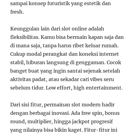
sampai konsep futuristik yang estetik dan
fresh.
Keunggulan lain dari slot online adalah
fleksibilitas. Kamu bisa bermain kapan saja dan
di mana saja, tanpa harus ribet keluar rumah.
Cukup modal perangkat dan koneksi internet
stabil, hiburan langsung di genggaman. Cocok
banget buat yang ingin santai sejenak setelah
aktivitas padat, atau sekadar cari vibes seru
sebelum tidur. Low effort, high entertainment.
Dari sisi fitur, permainan slot modern hadir
dengan berbagai inovasi. Ada free spin, bonus
round, multiplier, hingga jackpot progresif
yang nilainya bisa bikin kaget. Fitur-fitur ini