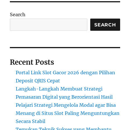
Penuh
Sensasi,
Search
Hiburan
Digital
SEARCH
yang
Bikin
Nagih
Recent Posts
Portal Link Slot Gacor 2026 dengan Pilihan
Deposit QRIS Cepat
Langkah-Langkah Membuat Strategi
Pemasaran Digital yang Berorientasi Hasil
Pelajari Strategi Mengelola Modal agar Bisa
Menang di Situs Slot Paling Menguntungkan
Secara Stabil
Temukan Teknik Sukses yang Membantu