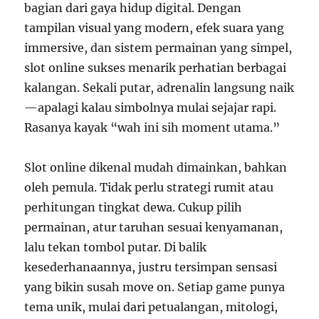
bagian dari gaya hidup digital. Dengan
tampilan visual yang modern, efek suara yang
immersive, dan sistem permainan yang simpel,
slot online sukses menarik perhatian berbagai
kalangan. Sekali putar, adrenalin langsung naik
—apalagi kalau simbolnya mulai sejajar rapi.
Rasanya kayak “wah ini sih moment utama.”
Slot online dikenal mudah dimainkan, bahkan
oleh pemula. Tidak perlu strategi rumit atau
perhitungan tingkat dewa. Cukup pilih
permainan, atur taruhan sesuai kenyamanan,
lalu tekan tombol putar. Di balik
kesederhanaannya, justru tersimpan sensasi
yang bikin susah move on. Setiap game punya
tema unik, mulai dari petualangan, mitologi,