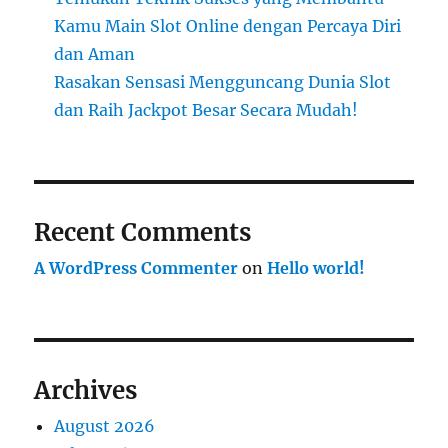
Kamu Main Slot Online dengan Percaya Diri
dan Aman
Rasakan Sensasi Mengguncang Dunia Slot
dan Raih Jackpot Besar Secara Mudah!
Recent Comments
A WordPress Commenter
on
Hello world!
Archives
August 2026