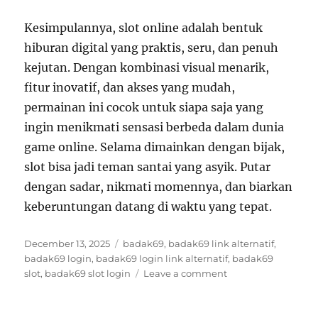
Kesimpulannya, slot online adalah bentuk
hiburan digital yang praktis, seru, dan penuh
kejutan. Dengan kombinasi visual menarik,
fitur inovatif, dan akses yang mudah,
permainan ini cocok untuk siapa saja yang
ingin menikmati sensasi berbeda dalam dunia
game online. Selama dimainkan dengan bijak,
slot bisa jadi teman santai yang asyik. Putar
dengan sadar, nikmati momennya, dan biarkan
keberuntungan datang di waktu yang tepat.
Posted
Tags
December 13, 2025
badak69
,
badak69 link alternatif
,
on
badak69 login
,
badak69 login link alternatif
,
badak69
on
slot
,
badak69 slot login
Leave a comment
Putaran
Slot
Online