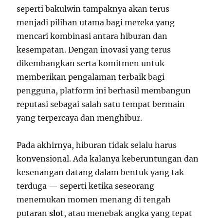
seperti bakulwin tampaknya akan terus
menjadi pilihan utama bagi mereka yang
mencari kombinasi antara hiburan dan
kesempatan. Dengan inovasi yang terus
dikembangkan serta komitmen untuk
memberikan pengalaman terbaik bagi
pengguna, platform ini berhasil membangun
reputasi sebagai salah satu tempat bermain
yang terpercaya dan menghibur.
Pada akhirnya, hiburan tidak selalu harus
konvensional. Ada kalanya keberuntungan dan
kesenangan datang dalam bentuk yang tak
terduga — seperti ketika seseorang
menemukan momen menang di tengah
putaran
slot
, atau menebak angka yang tepat