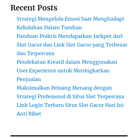
Recent Posts
Strategi Mengelola Emosi Saat Menghadapi
Kekalahan Dalam Taruhan
Panduan Praktis Mendapatkan Jackpot dari
Slot Gacor dan Link Slot Gacor yang Terbesar
dan Terpercaya
Pendekatan Kreatif dalam Menggunakan
User Experience untuk Meningkatkan
Penjualan
Maksimalkan Peluang Menang dengan
Strategi Profesional di Situs Slot Terpercaya
Link Login Terbaru Situs Slot Gacor Hari Ini
Anti Ribet