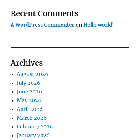
Recent Comments
A WordPress Commenter
on
Hello world!
Archives
August 2026
July 2026
June 2026
May 2026
April 2026
March 2026
February 2026
January 2026