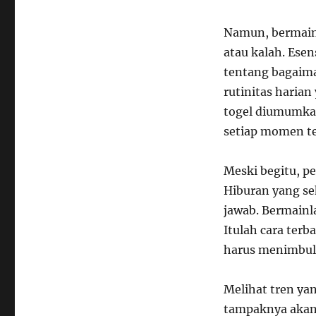
Namun, bermain 
atau kalah. Ese
tentang bagaima
rutinitas harian
togel diumumkan
setiap momen te
Meski begitu, p
Hiburan yang se
jawab. Bermainl
Itulah cara ter
harus menimbul
Melihat tren ya
tampaknya akan 