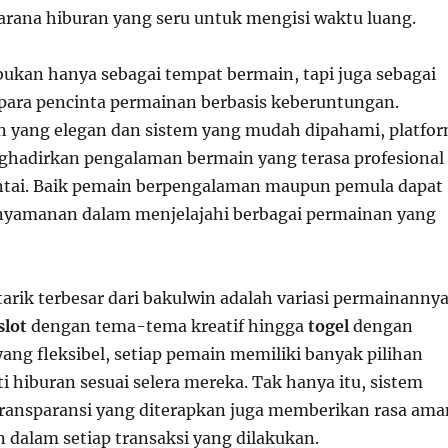
arana hiburan yang seru untuk mengisi waktu luang.
bukan hanya sebagai tempat bermain, tapi juga sebagai
para pencinta permainan berbasis keberuntungan.
 yang elegan dan sistem yang mudah dipahami, platfo
nghadirkan pengalaman bermain yang terasa profesional
ntai. Baik pemain berpengalaman maupun pemula dapat
amanan dalam menjelajahi berbagai permainan yang
tarik terbesar dari bakulwin adalah variasi permainannya
slot
dengan tema-tema kreatif hingga
togel
dengan
ang fleksibel, setiap pemain memiliki banyak pilihan
 hiburan sesuai selera mereka. Tak hanya itu, sistem
ransparansi yang diterapkan juga memberikan rasa ama
 dalam setiap transaksi yang dilakukan.