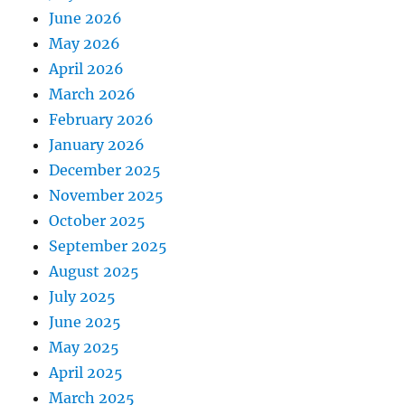
June 2026
May 2026
April 2026
March 2026
February 2026
January 2026
December 2025
November 2025
October 2025
September 2025
August 2025
July 2025
June 2025
May 2025
April 2025
March 2025