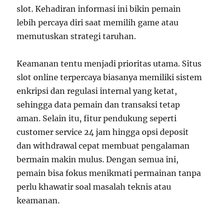
slot. Kehadiran informasi ini bikin pemain
lebih percaya diri saat memilih game atau
memutuskan strategi taruhan.
Keamanan tentu menjadi prioritas utama. Situs
slot online terpercaya biasanya memiliki sistem
enkripsi dan regulasi internal yang ketat,
sehingga data pemain dan transaksi tetap
aman. Selain itu, fitur pendukung seperti
customer service 24 jam hingga opsi deposit
dan withdrawal cepat membuat pengalaman
bermain makin mulus. Dengan semua ini,
pemain bisa fokus menikmati permainan tanpa
perlu khawatir soal masalah teknis atau
keamanan.