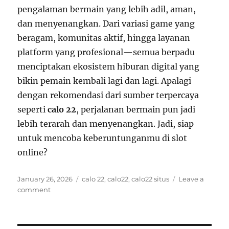
pengalaman bermain yang lebih adil, aman,
dan menyenangkan. Dari variasi game yang
beragam, komunitas aktif, hingga layanan
platform yang profesional—semua berpadu
menciptakan ekosistem hiburan digital yang
bikin pemain kembali lagi dan lagi. Apalagi
dengan rekomendasi dari sumber terpercaya
seperti
calo 22
, perjalanan bermain pun jadi
lebih terarah dan menyenangkan. Jadi, siap
untuk mencoba keberuntunganmu di slot
online?
Posted
Tags
January 26, 2026
calo 22
,
calo22
,
calo22 situs
Leave a
on
on
comment
Rahasia
Seru
di