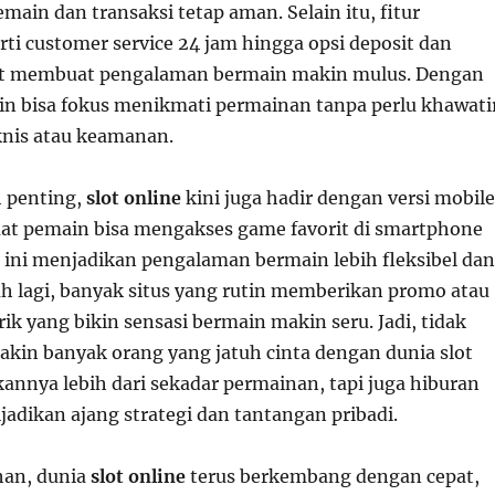
main dan transaksi tetap aman. Selain itu, fitur
ti customer service 24 jam hingga opsi deposit dan
at membuat pengalaman bermain makin mulus. Dengan
in bisa fokus menikmati permainan tanpa perlu khawati
knis atau keamanan.
h penting,
slot online
kini juga hadir dengan versi mobil
at pemain bisa mengakses game favorit di smartphone
r ini menjadikan pengalaman bermain lebih fleksibel dan
ah lagi, banyak situs yang rutin memberikan promo atau
k yang bikin sensasi bermain makin seru. Jadi, tidak
akin banyak orang yang jatuh cinta dengan dunia slot
annya lebih dari sekadar permainan, tapi juga hiburan
ijadikan ajang strategi dan tantangan pribadi.
han, dunia
slot online
terus berkembang dengan cepat,