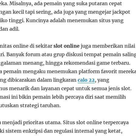
eka. Misalnya, ada pemain yang suka putaran cepat
an kecil tapi sering, ada juga yang mengejar jackpot
siko tinggi. Kuncinya adalah menemukan situs yang
an adil.
nitas online di sekitar
slot online
juga memberikan nilai
ri. Banyak forum atau grup diskusi tempat pemain salin
engalaman menang, hingga rekomendasi game terbaru.
a pemain mengaku menemukan platform favorit mereka
ring dibicarakan dalam lingkaran
calo 22
, yang
s menarik dan layanan cepat untuk semua jenis slot.
asi ini bikin pemain lebih percaya diri saat memilih
uskan strategi taruhan.
enjadi prioritas utama. Situs slot online terpercaya
i sistem enkripsi dan regulasi internal yang ketat,