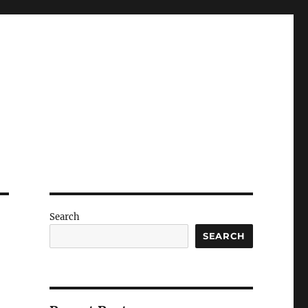
Search
SEARCH