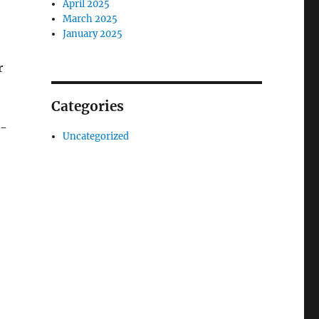
April 2025
March 2025
January 2025
r
Categories
e-
Uncategorized