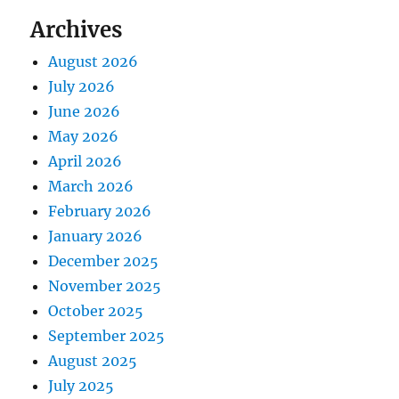
Archives
August 2026
July 2026
June 2026
May 2026
April 2026
March 2026
February 2026
January 2026
December 2025
November 2025
October 2025
September 2025
August 2025
July 2025