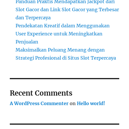
Panduan Praktis Mendapatkan Jackpot dari
Slot Gacor dan Link Slot Gacor yang Terbesar
dan Terpercaya
Pendekatan Kreatif dalam Menggunakan
User Experience untuk Meningkatkan
Penjualan
Maksimalkan Peluang Menang dengan
Strategi Profesional di Situs Slot Terpercaya
Recent Comments
A WordPress Commenter
on
Hello world!