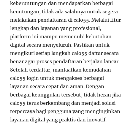
keberuntungan dan mendapatkan berbagai
keuntungan, tidak ada salahnya untuk segera
melakukan pendaftaran di calo55. Melalui fitur
lengkap dan layanan yang profesional,
platform ini mampu memenuhi kebutuhan
digital secara menyeluruh. Pastikan untuk
mengikuti setiap langkah calo55 daftar secara
benar agar proses pendaftaran berjalan lancar.
Setelah terdaftar, manfaatkan kemudahan
calo55 login untuk mengakses berbagai
layanan secara cepat dan aman. Dengan
berbagai keunggulan tersebut, tidak heran jika
calo55 terus berkembang dan menjadi solusi
terpercaya bagi pengguna yang menginginkan
layanan digital yang praktis dan inovatif.