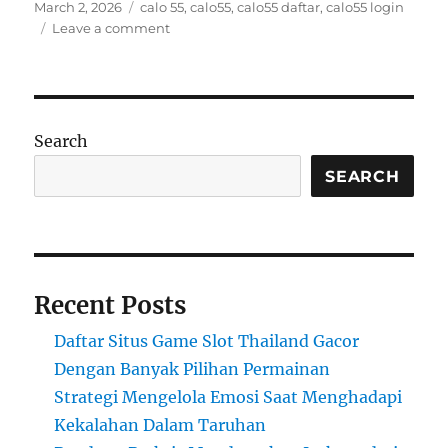
Posted
Tags
March 2, 2026
calo 55
,
calo55
,
calo55 daftar
,
calo55 login
on
on
Leave a comment
Jadikan
Slot
Online
Lebih
Produktif
Search
dengan
Teknik
SEARCH
Baru
Recent Posts
Daftar Situs Game Slot Thailand Gacor
Dengan Banyak Pilihan Permainan
Strategi Mengelola Emosi Saat Menghadapi
Kekalahan Dalam Taruhan