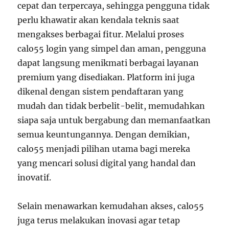
cepat dan terpercaya, sehingga pengguna tidak
perlu khawatir akan kendala teknis saat
mengakses berbagai fitur. Melalui proses
calo55 login yang simpel dan aman, pengguna
dapat langsung menikmati berbagai layanan
premium yang disediakan. Platform ini juga
dikenal dengan sistem pendaftaran yang
mudah dan tidak berbelit-belit, memudahkan
siapa saja untuk bergabung dan memanfaatkan
semua keuntungannya. Dengan demikian,
calo55 menjadi pilihan utama bagi mereka
yang mencari solusi digital yang handal dan
inovatif.
Selain menawarkan kemudahan akses, calo55
juga terus melakukan inovasi agar tetap