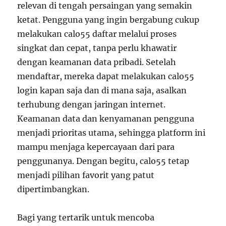
relevan di tengah persaingan yang semakin
ketat. Pengguna yang ingin bergabung cukup
melakukan calo55 daftar melalui proses
singkat dan cepat, tanpa perlu khawatir
dengan keamanan data pribadi. Setelah
mendaftar, mereka dapat melakukan calo55
login kapan saja dan di mana saja, asalkan
terhubung dengan jaringan internet.
Keamanan data dan kenyamanan pengguna
menjadi prioritas utama, sehingga platform ini
mampu menjaga kepercayaan dari para
penggunanya. Dengan begitu, calo55 tetap
menjadi pilihan favorit yang patut
dipertimbangkan.
Bagi yang tertarik untuk mencoba