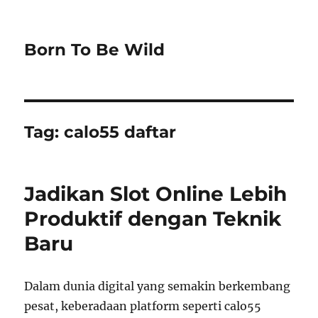
Born To Be Wild
Tag:
calo55 daftar
Jadikan Slot Online Lebih
Produktif dengan Teknik
Baru
Dalam dunia digital yang semakin berkembang
pesat, keberadaan platform seperti calo55