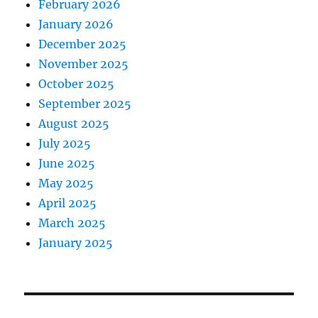
February 2026
January 2026
December 2025
November 2025
October 2025
September 2025
August 2025
July 2025
June 2025
May 2025
April 2025
March 2025
January 2025