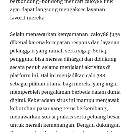
berbondong-bondong mencari calo788 link
agar dapat langsung mengakses layanan
favorit mereka.
Selain menawarkan kenyamanan, calo788 juga
dikenal karena kecepatan respons dan layanan
pelanggan yang ramah serta sigap. Setiap
pengguna bisa merasa dihargai dan didukung
secara penuh selama menjalani aktivitas di
platform ini. Hal ini menjadikan calo 788
sebagai pilihan utama bagi mereka yang ingin
memperoleh pengalaman berbeda dalam dunia
digital. Keberadaan situs ini mampu menjawab
kebutuhan pasar yang terus berkembang,
menawarkan solusi praktis serta peluang besar
untuk meraih kemenangan. Dengan dukungan