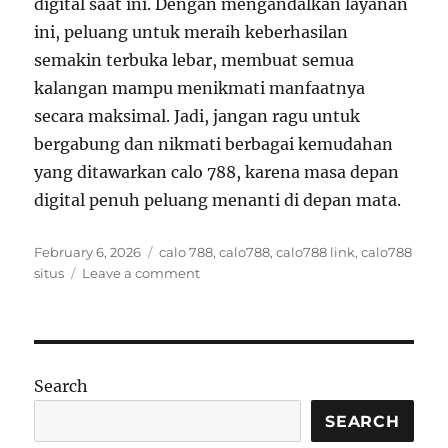
digital saat ini. Dengan mengandalkan layanan
ini, peluang untuk meraih keberhasilan
semakin terbuka lebar, membuat semua
kalangan mampu menikmati manfaatnya
secara maksimal. Jadi, jangan ragu untuk
bergabung dan nikmati berbagai kemudahan
yang ditawarkan calo 788, karena masa depan
digital penuh peluang menanti di depan mata.
Posted
Tags
February 6, 2026
calo 788
,
calo788
,
calo788 link
,
calo788
on
on
situs
Leave a comment
Teknik
Slot
Gacor
yang
Bantu
Search
Anda
Lebih
SEARCH
Unggul