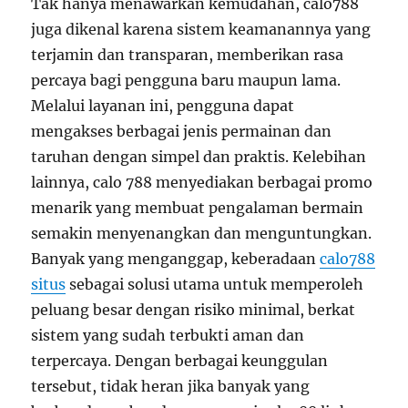
Tak hanya menawarkan kemudahan, calo788
juga dikenal karena sistem keamanannya yang
terjamin dan transparan, memberikan rasa
percaya bagi pengguna baru maupun lama.
Melalui layanan ini, pengguna dapat
mengakses berbagai jenis permainan dan
taruhan dengan simpel dan praktis. Kelebihan
lainnya, calo 788 menyediakan berbagai promo
menarik yang membuat pengalaman bermain
semakin menyenangkan dan menguntungkan.
Banyak yang menganggap, keberadaan
calo788
situs
sebagai solusi utama untuk memperoleh
peluang besar dengan risiko minimal, berkat
sistem yang sudah terbukti aman dan
terpercaya. Dengan berbagai keunggulan
tersebut, tidak heran jika banyak yang