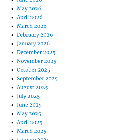
May 2026
April 2026
March 2026
February 2026
January 2026
December 2025
November 2025
October 2025
September 2025
August 2025
July 2025
June 2025
May 2025
April 2025
March 2025
January 2025