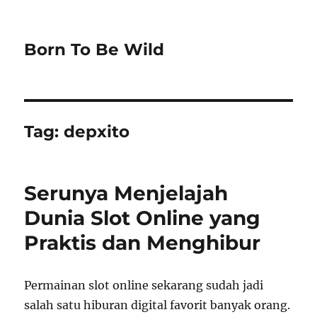
Born To Be Wild
Tag:
depxito
Serunya Menjelajah
Dunia Slot Online yang
Praktis dan Menghibur
Permainan slot online sekarang sudah jadi
salah satu hiburan digital favorit banyak orang.