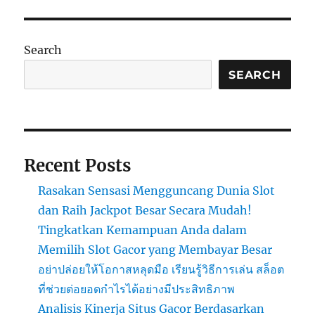
Dunia
Slot
Online
Search
yang
Praktis
SEARCH
dan
Menghibur
Recent Posts
Rasakan Sensasi Mengguncang Dunia Slot
dan Raih Jackpot Besar Secara Mudah!
Tingkatkan Kemampuan Anda dalam
Memilih Slot Gacor yang Membayar Besar
อย่าปล่อยให้โอกาสหลุดมือ เรียนรู้วิธีการเล่น สล็อต
ที่ช่วยต่อยอดกำไรได้อย่างมีประสิทธิภาพ
Analisis Kinerja Situs Gacor Berdasarkan