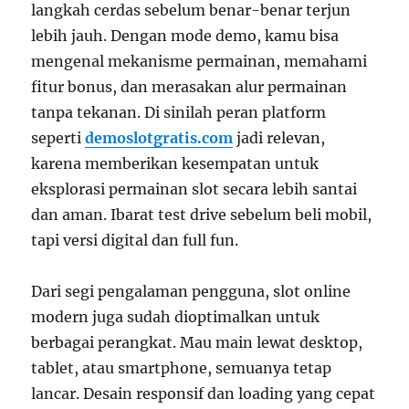
langkah cerdas sebelum benar-benar terjun
lebih jauh. Dengan mode demo, kamu bisa
mengenal mekanisme permainan, memahami
fitur bonus, dan merasakan alur permainan
tanpa tekanan. Di sinilah peran platform
seperti
demoslotgratis.com
jadi relevan,
karena memberikan kesempatan untuk
eksplorasi permainan slot secara lebih santai
dan aman. Ibarat test drive sebelum beli mobil,
tapi versi digital dan full fun.
Dari segi pengalaman pengguna, slot online
modern juga sudah dioptimalkan untuk
berbagai perangkat. Mau main lewat desktop,
tablet, atau smartphone, semuanya tetap
lancar. Desain responsif dan loading yang cepat