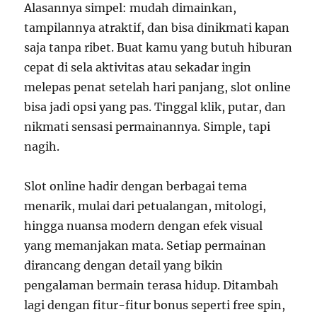
Alasannya simpel: mudah dimainkan,
tampilannya atraktif, dan bisa dinikmati kapan
saja tanpa ribet. Buat kamu yang butuh hiburan
cepat di sela aktivitas atau sekadar ingin
melepas penat setelah hari panjang, slot online
bisa jadi opsi yang pas. Tinggal klik, putar, dan
nikmati sensasi permainannya. Simple, tapi
nagih.
Slot online hadir dengan berbagai tema
menarik, mulai dari petualangan, mitologi,
hingga nuansa modern dengan efek visual
yang memanjakan mata. Setiap permainan
dirancang dengan detail yang bikin
pengalaman bermain terasa hidup. Ditambah
lagi dengan fitur-fitur bonus seperti free spin,