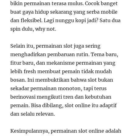
bikin permainan terasa mulus. Cocok banget
buat gaya hidup sekarang yang serba mobile
dan fleksibel. Lagi nunggu kopi jadi? Satu dua
spin dulu, why not.
Selain itu, permainan slot juga sering
menghadirkan pembaruan rutin. Tema baru,
fitur baru, dan mekanisme permainan yang
lebih fresh membuat pemain tidak mudah
bosan. Ini membuktikan bahwa slot bukan
sekadar permainan monoton, tapi terus
berinovasi mengikuti tren dan kebutuhan
pemain. Bisa dibilang, slot online itu adaptif
dan selalu relevan.
Kesimpulannya, permainan slot online adalah