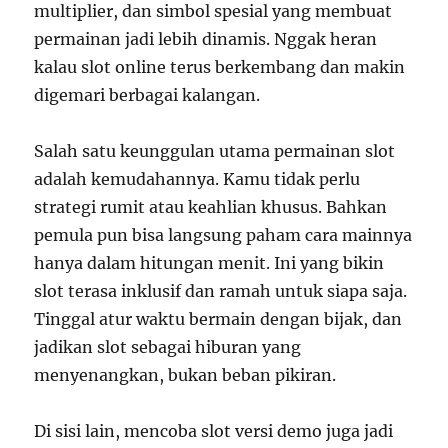
multiplier, dan simbol spesial yang membuat
permainan jadi lebih dinamis. Nggak heran
kalau slot online terus berkembang dan makin
digemari berbagai kalangan.
Salah satu keunggulan utama permainan slot
adalah kemudahannya. Kamu tidak perlu
strategi rumit atau keahlian khusus. Bahkan
pemula pun bisa langsung paham cara mainnya
hanya dalam hitungan menit. Ini yang bikin
slot terasa inklusif dan ramah untuk siapa saja.
Tinggal atur waktu bermain dengan bijak, dan
jadikan slot sebagai hiburan yang
menyenangkan, bukan beban pikiran.
Di sisi lain, mencoba slot versi demo juga jadi