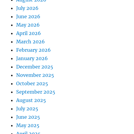
July 2026
June 2026
May 2026
April 2026
March 2026
February 2026
January 2026
December 2025
November 2025
October 2025
September 2025
August 2025
July 2025
June 2025
May 2025
April 2025