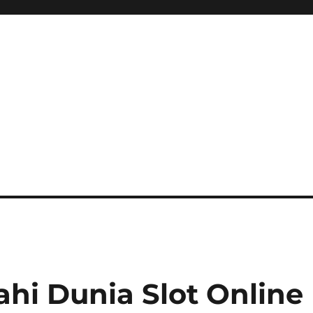
ahi Dunia Slot Online