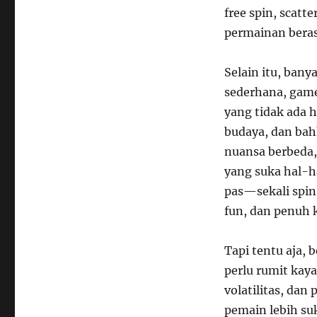
free spin, scatt
permainan berasa
Selain itu, ban
sederhana, game 
yang tidak ada h
budaya, dan bah
nuansa berbeda,
yang suka hal-ha
pas—sekali spin,
fun, dan penuh 
Tapi tentu aja, 
perlu rumit kay
volatilitas, da
pemain lebih su