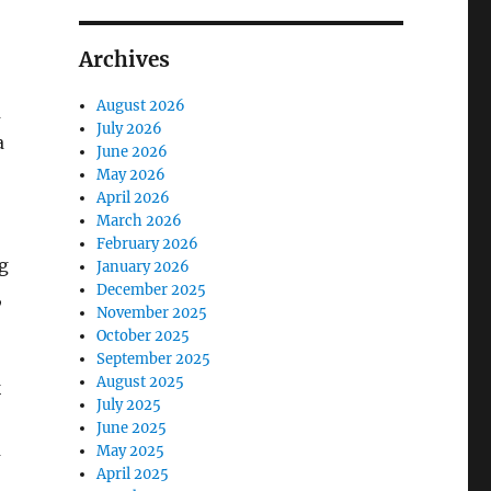
Archives
August 2026
u
July 2026
a
June 2026
May 2026
April 2026
March 2026
February 2026
g
January 2026
December 2025
,
November 2025
October 2025
September 2025
August 2025
k
July 2025
June 2025
a
May 2025
April 2025