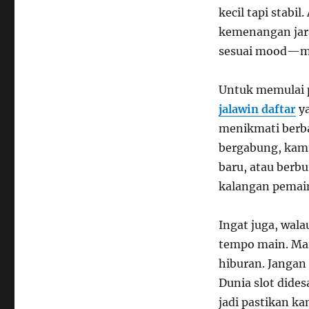
kecil tapi stabil
kemenangan jara
sesuai mood—mau
Untuk memulai 
jalawin daftar
ya
menikmati berbag
bergabung, kamu
baru, atau berbu
kalangan pemai
Ingat juga, wala
tempo main. Main
hiburan. Jangan
Dunia slot did
jadi pastikan k