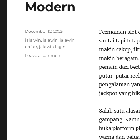
Modern
Posted
December 12, 2025
Permainan slot o
on
Tags
jala win
,
jalawin
,
jalawin
santai tapi teta
daftar
,
jalawin login
makin cakep, fi
on
Leave a comment
makin beragam, 
Serunya
pemain dari ber
Menjelajahi
Dunia
putar-putar ree
Slot
pengalaman yang
Online
jackpot yang bik
Modern
Salah satu alasa
gampang. Kamu b
buka platform 
warna dan peluan