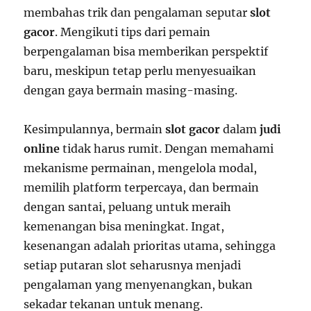
membahas trik dan pengalaman seputar
slot
gacor
. Mengikuti tips dari pemain
berpengalaman bisa memberikan perspektif
baru, meskipun tetap perlu menyesuaikan
dengan gaya bermain masing-masing.
Kesimpulannya, bermain
slot gacor
dalam
judi
online
tidak harus rumit. Dengan memahami
mekanisme permainan, mengelola modal,
memilih platform terpercaya, dan bermain
dengan santai, peluang untuk meraih
kemenangan bisa meningkat. Ingat,
kesenangan adalah prioritas utama, sehingga
setiap putaran slot seharusnya menjadi
pengalaman yang menyenangkan, bukan
sekadar tekanan untuk menang.