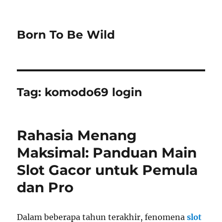
Born To Be Wild
Tag:
komodo69 login
Rahasia Menang
Maksimal: Panduan Main
Slot Gacor untuk Pemula
dan Pro
Dalam beberapa tahun terakhir, fenomena
slot