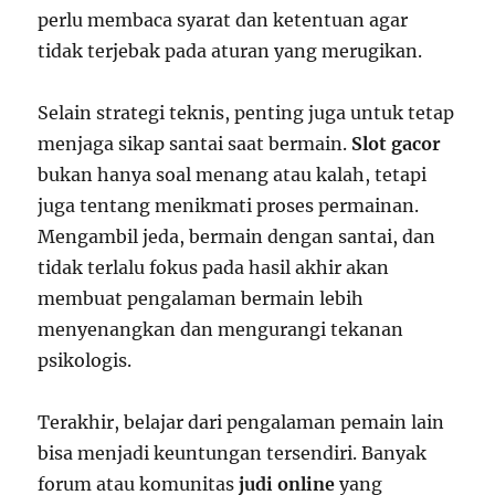
perlu membaca syarat dan ketentuan agar
tidak terjebak pada aturan yang merugikan.
Selain strategi teknis, penting juga untuk tetap
menjaga sikap santai saat bermain.
Slot gacor
bukan hanya soal menang atau kalah, tetapi
juga tentang menikmati proses permainan.
Mengambil jeda, bermain dengan santai, dan
tidak terlalu fokus pada hasil akhir akan
membuat pengalaman bermain lebih
menyenangkan dan mengurangi tekanan
psikologis.
Terakhir, belajar dari pengalaman pemain lain
bisa menjadi keuntungan tersendiri. Banyak
forum atau komunitas
judi online
yang