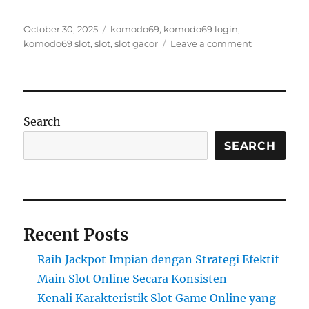
Posted
Tags
October 30, 2025
komodo69
,
komodo69 login
,
on
on
komodo69 slot
,
slot
,
slot gacor
Leave a comment
Rahasia
Menang
Maksimal:
Panduan
Main
Search
Slot
Gacor
SEARCH
untuk
Pemula
dan
Pro
Recent Posts
Raih Jackpot Impian dengan Strategi Efektif
Main Slot Online Secara Konsisten
Kenali Karakteristik Slot Game Online yang