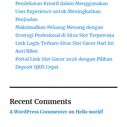
Pendekatan Kreatif dalam Menggunakan
User Experience untuk Meningkatkan
Penjualan
Maksimalkan Peluang Menang dengan
Strategi Profesional di Situs Slot Terpercaya
Link Login Terbaru Situs Slot Gacor Hari Ini
Anti Ribet
Portal Link Slot Gacor 2026 dengan Pilihan
Deposit QRIS Cepat
Recent Comments
A WordPress Commenter
on
Hello world!