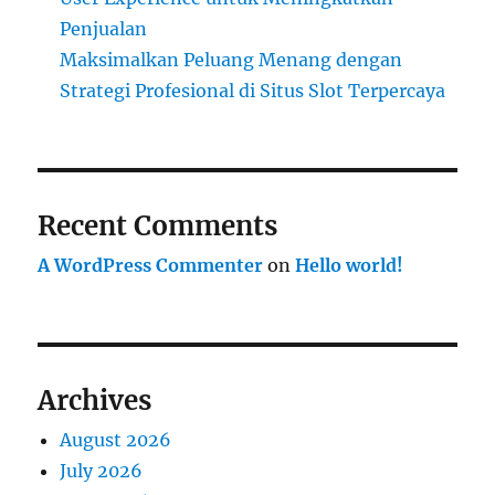
Penjualan
Maksimalkan Peluang Menang dengan
Strategi Profesional di Situs Slot Terpercaya
Recent Comments
A WordPress Commenter
on
Hello world!
Archives
August 2026
July 2026