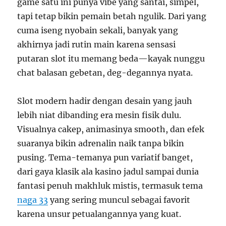
game satu ini punya vibe yang santai, simpel,
tapi tetap bikin pemain betah ngulik. Dari yang
cuma iseng nyobain sekali, banyak yang
akhirnya jadi rutin main karena sensasi
putaran slot itu memang beda—kayak nunggu
chat balasan gebetan, deg-degannya nyata.
Slot modern hadir dengan desain yang jauh
lebih niat dibanding era mesin fisik dulu.
Visualnya cakep, animasinya smooth, dan efek
suaranya bikin adrenalin naik tanpa bikin
pusing. Tema-temanya pun variatif banget,
dari gaya klasik ala kasino jadul sampai dunia
fantasi penuh makhluk mistis, termasuk tema
naga 33
yang sering muncul sebagai favorit
karena unsur petualangannya yang kuat.