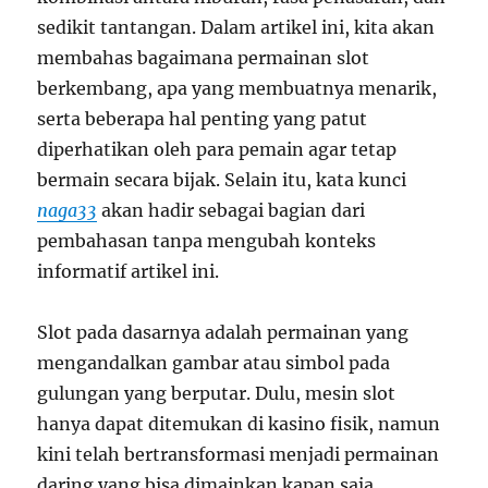
sedikit tantangan. Dalam artikel ini, kita akan
membahas bagaimana permainan slot
berkembang, apa yang membuatnya menarik,
serta beberapa hal penting yang patut
diperhatikan oleh para pemain agar tetap
bermain secara bijak. Selain itu, kata kunci
naga33
akan hadir sebagai bagian dari
pembahasan tanpa mengubah konteks
informatif artikel ini.
Slot pada dasarnya adalah permainan yang
mengandalkan gambar atau simbol pada
gulungan yang berputar. Dulu, mesin slot
hanya dapat ditemukan di kasino fisik, namun
kini telah bertransformasi menjadi permainan
daring yang bisa dimainkan kapan saja.