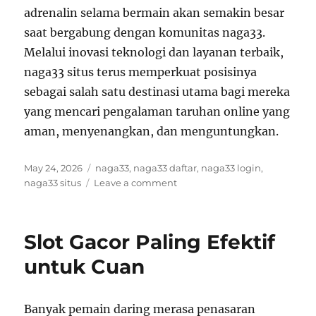
adrenalin selama bermain akan semakin besar
saat bergabung dengan komunitas naga33.
Melalui inovasi teknologi dan layanan terbaik,
naga33 situs terus memperkuat posisinya
sebagai salah satu destinasi utama bagi mereka
yang mencari pengalaman taruhan online yang
aman, menyenangkan, dan menguntungkan.
Posted
Tags
May 24, 2026
naga33
,
naga33 daftar
,
naga33 login
,
on
on
naga33 situs
Leave a comment
Maksimalkan
Peluang
Menang
Slot Gacor Paling Efektif
Togel
Online
untuk Cuan
dengan
Strategi
Prediksi
Banyak pemain daring merasa penasaran
4D