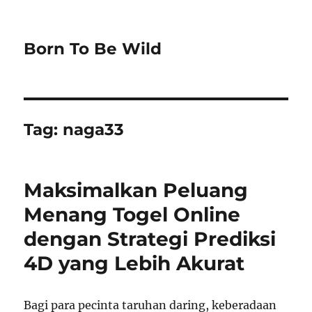
Born To Be Wild
Tag:
naga33
Maksimalkan Peluang
Menang Togel Online
dengan Strategi Prediksi
4D yang Lebih Akurat
Bagi para pecinta taruhan daring, keberadaan