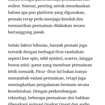
online. Namun, penting untuk menekankan
bahwa apa pun platform yang digunakan,
pemain tetap perlu menjaga kendali dan
memastikan permainan dilakukan secara
bertanggung jawab.
Selain faktor hiburan, banyak pemain juga
tertarik dengan berbagai fitur tambahan
seperti free spin, wild symbol, scatter, hingga
bonus mini-game yang membuat permainan
lebih menarik. Fitur-fitur ini bukan hanya
menambah variasi permainan, tetapi juga
meningkatkan pengalaman bermain secara
keseluruhan. Dengan perkembangan
teknologi, beberapa permainan slot bahkan
dilengkapi animasi tingkat tinggi dan audio