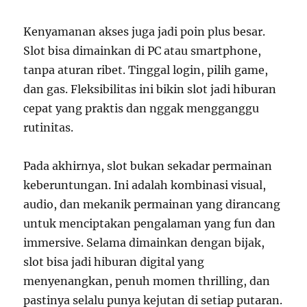
Kenyamanan akses juga jadi poin plus besar.
Slot bisa dimainkan di PC atau smartphone,
tanpa aturan ribet. Tinggal login, pilih game,
dan gas. Fleksibilitas ini bikin slot jadi hiburan
cepat yang praktis dan nggak mengganggu
rutinitas.
Pada akhirnya, slot bukan sekadar permainan
keberuntungan. Ini adalah kombinasi visual,
audio, dan mekanik permainan yang dirancang
untuk menciptakan pengalaman yang fun dan
immersive. Selama dimainkan dengan bijak,
slot bisa jadi hiburan digital yang
menyenangkan, penuh momen thrilling, dan
pastinya selalu punya kejutan di setiap putaran.