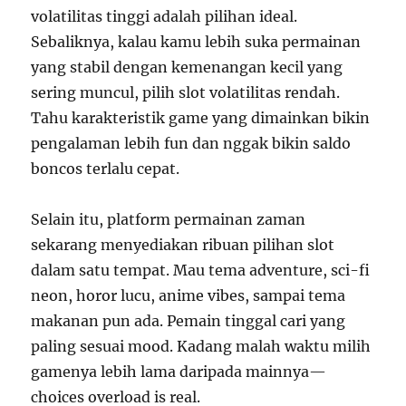
volatilitas tinggi adalah pilihan ideal.
Sebaliknya, kalau kamu lebih suka permainan
yang stabil dengan kemenangan kecil yang
sering muncul, pilih slot volatilitas rendah.
Tahu karakteristik game yang dimainkan bikin
pengalaman lebih fun dan nggak bikin saldo
boncos terlalu cepat.
Selain itu, platform permainan zaman
sekarang menyediakan ribuan pilihan slot
dalam satu tempat. Mau tema adventure, sci-fi
neon, horor lucu, anime vibes, sampai tema
makanan pun ada. Pemain tinggal cari yang
paling sesuai mood. Kadang malah waktu milih
gamenya lebih lama daripada mainnya—
choices overload is real.