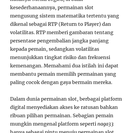
kesederhanaannya, permainan slot
mengusung sistem matematika tertentu yang
dikenal sebagai RTP (Return to Player) dan
volatilitas. RTP memberi gambaran tentang
persentase pengembalian jangka panjang
kepada pemain, sedangkan volatilitas
menunjukkan tingkat risiko dan frekuensi
kemenangan. Memahami dua istilah ini dapat
membantu pemain memilih permainan yang
paling cocok dengan gaya bermain mereka.
Dalam dunia permainan slot, berbagai platform
digital menyediakan akses ke ratusan bahkan
ribuan pilihan permainan. Sebagian pemain
mungkin mengenal platform seperti
naga33
hanya sebagai pintu menuju permainan slot