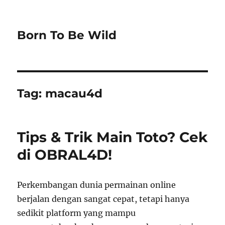
Born To Be Wild
Tag:
macau4d
Tips & Trik Main Toto? Cek
di OBRAL4D!
Perkembangan dunia permainan online
berjalan dengan sangat cepat, tetapi hanya
sedikit platform yang mampu