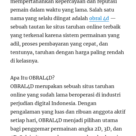
mempertahankan kepercayaan dan reputasi
pemain dalam waktu yang lama. Salah satu
nama yang selalu diingat adalah
obral 4d
—
sebuah tautan ke situs taruhan online terbaik
yang terkenal karena sistem permainan yang
adil, proses pembayaran yang cepat, dan
tentunya, taruhan dengan harga paling rendah
di kelasnya.
Apa Itu OBRAL4D?
OBRAL4D merupakan sebuah situs taruhan
online yang sudah lama beroperasi di industri
perjudian digital Indonesia. Dengan
pengalaman yang luas dan ribuan anggota aktif
setiap hari, OBRAL4D menjadi pilihan utama
bagi penggemar permainan angka 2D, 3D, dan