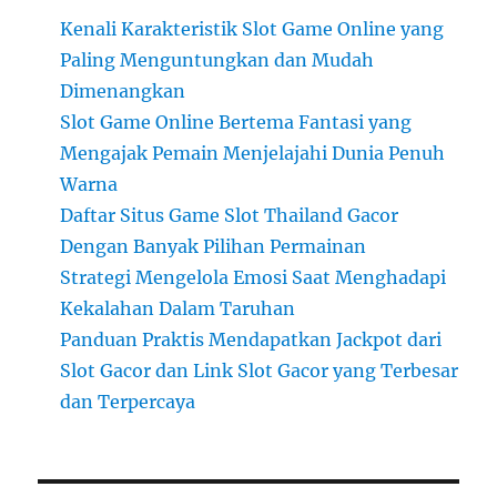
Kenali Karakteristik Slot Game Online yang
Paling Menguntungkan dan Mudah
Dimenangkan
Slot Game Online Bertema Fantasi yang
Mengajak Pemain Menjelajahi Dunia Penuh
Warna
Daftar Situs Game Slot Thailand Gacor
Dengan Banyak Pilihan Permainan
Strategi Mengelola Emosi Saat Menghadapi
Kekalahan Dalam Taruhan
Panduan Praktis Mendapatkan Jackpot dari
Slot Gacor dan Link Slot Gacor yang Terbesar
dan Terpercaya