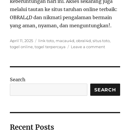
keberuntungan hari ini. Akses sekarang juga
melalui tautan ke situs taruhan online terbaik:
OBRAL4D dan nikmati pengalaman bermain
yang aman, nyaman, dan menguntungkan!.
Posted
Tags
April 11, 2025
link toto
,
macau4d
,
obral4d
,
situs toto
,
on
on
togel online
,
togel terpercaya
Leave a comment
Tips
&
Trik
Main
Toto?
Search
Cek
di
SEARCH
OBRAL4D!
Recent Posts