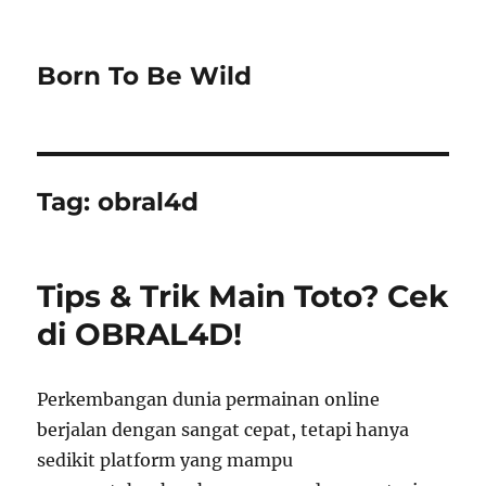
Born To Be Wild
Tag:
obral4d
Tips & Trik Main Toto? Cek
di OBRAL4D!
Perkembangan dunia permainan online
berjalan dengan sangat cepat, tetapi hanya
sedikit platform yang mampu