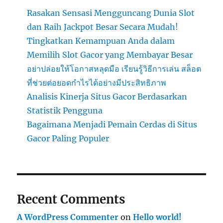
Rasakan Sensasi Mengguncang Dunia Slot
dan Raih Jackpot Besar Secara Mudah!
Tingkatkan Kemampuan Anda dalam
Memilih Slot Gacor yang Membayar Besar
อย่าปล่อยให้โอกาสหลุดมือ เรียนรู้วิธีการเล่น สล็อต
ที่ช่วยต่อยอดกำไรได้อย่างมีประสิทธิภาพ
Analisis Kinerja Situs Gacor Berdasarkan
Statistik Pengguna
Bagaimana Menjadi Pemain Cerdas di Situs
Gacor Paling Populer
Recent Comments
A WordPress Commenter
on
Hello world!