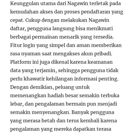
Keunggulan utama dari Nagawin terletak pada
kemudahan akses dan proses pendaftaran yang
cepat. Cukup dengan melakukan Nagawin
daftar, pengguna langsung bisa menikmati
berbagai permainan menarik yang tersedia.
Fitur login yang simpel dan aman memberikan
rasa nyaman saat mengakses akun pribadi.
Platform ini juga dikenal karena keamanan
data yang terjamin, sehingga pengguna tidak
perlu khawatir kehilangan informasi penting.
Dengan demikian, peluang untuk
memenangkan hadiah besar semakin terbuka
lebar, dan pengalaman bermain pun menjadi
semakin menyenangkan. Banyak pengguna
yang merasa betah dan terus kembali karena
pengalaman yang mereka dapatkan terasa