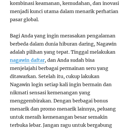
kombinasi keamanan, kemudahan, dan inovasi
menjadi kunci utama dalam menarik perhatian
pasar global.
Bagi Anda yang ingin merasakan pengalaman
berbeda dalam dunia hiburan daring, Nagawin
adalah pilihan yang tepat. Tinggal melakukan
nagawin daftar
, dan Anda sudah bisa
menjelajahi berbagai permainan seru yang
ditawarkan. Setelah itu, cukup lakukan
Nagawin login setiap kali ingin bermain dan
nikmati sensasi kemenangan yang
menggembirakan. Dengan berbagai bonus
menarik dan promo menarik lainnya, peluang
untuk meraih kemenangan besar semakin
terbuka lebar. Jangan ragu untuk bergabung