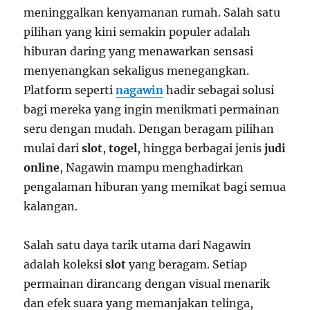
meninggalkan kenyamanan rumah. Salah satu
pilihan yang kini semakin populer adalah
hiburan daring yang menawarkan sensasi
menyenangkan sekaligus menegangkan.
Platform seperti
nagawin
hadir sebagai solusi
bagi mereka yang ingin menikmati permainan
seru dengan mudah. Dengan beragam pilihan
mulai dari
slot
,
togel
, hingga berbagai jenis
judi
online
, Nagawin mampu menghadirkan
pengalaman hiburan yang memikat bagi semua
kalangan.
Salah satu daya tarik utama dari Nagawin
adalah koleksi
slot
yang beragam. Setiap
permainan dirancang dengan visual menarik
dan efek suara yang memanjakan telinga,