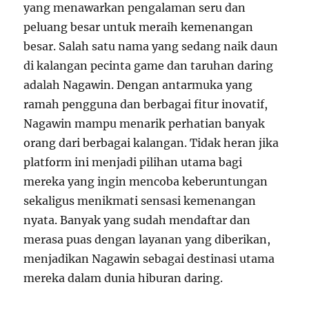
yang menawarkan pengalaman seru dan
peluang besar untuk meraih kemenangan
besar. Salah satu nama yang sedang naik daun
di kalangan pecinta game dan taruhan daring
adalah Nagawin. Dengan antarmuka yang
ramah pengguna dan berbagai fitur inovatif,
Nagawin mampu menarik perhatian banyak
orang dari berbagai kalangan. Tidak heran jika
platform ini menjadi pilihan utama bagi
mereka yang ingin mencoba keberuntungan
sekaligus menikmati sensasi kemenangan
nyata. Banyak yang sudah mendaftar dan
merasa puas dengan layanan yang diberikan,
menjadikan Nagawin sebagai destinasi utama
mereka dalam dunia hiburan daring.