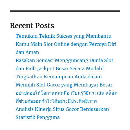
Recent Posts
Temukan Teknik Sukses yang Membantu
Kamu Main Slot Online dengan Percaya Diri
dan Aman
Rasakan Sensasi Mengguncang Dunia Slot
dan Raih Jackpot Besar Secara Mudah!
Tingkatkan Kemampuan Anda dalam
Memilih Slot Gacor yang Membayar Besar
อย่าปล่อยให้โอกาสหลุดมือ เรียนรู้วิธีการเล่น สล็อต
ที่ช่วยต่อยอดกำไรได้อย่างมีประสิทธิภาพ
Analisis Kinerja Situs Gacor Berdasarkan
Statistik Pengguna