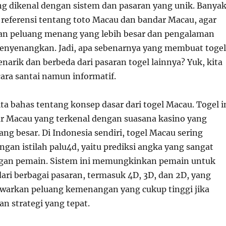
ng dikenal dengan sistem dan pasaran yang unik. Banya
referensi tentang toto Macau dan bandar Macau, agar
an peluang menang yang lebih besar dan pengalaman
enyenangkan. Jadi, apa sebenarnya yang membuat togel
arik dan berbeda dari pasaran togel lainnya? Yuk, kita
cara santai namun informatif.
ta bahas tentang konsep dasar dari togel Macau. Togel i
sar Macau yang terkenal dengan suasana kasino yang
ng besar. Di Indonesia sendiri, togel Macau sering
gan istilah palu4d, yaitu prediksi angka yang sangat
ngan pemain. Sistem ini memungkinkan pemain untuk
ari berbagai pasaran, termasuk 4D, 3D, dan 2D, yang
arkan peluang kemenangan yang cukup tinggi jika
n strategi yang tepat.