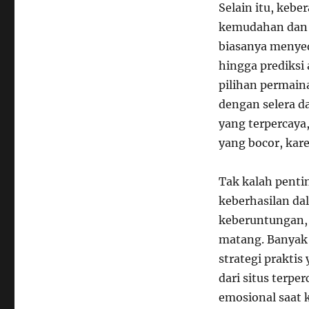
Selain itu, keb
kemudahan dan 
biasanya menyed
hingga prediksi
pilihan permain
dengan selera d
yang terpercaya
yang bocor, kar
Tak kalah pent
keberhasilan da
keberuntungan, 
matang. Banyak 
strategi prakti
dari situs terpe
emosional saat 