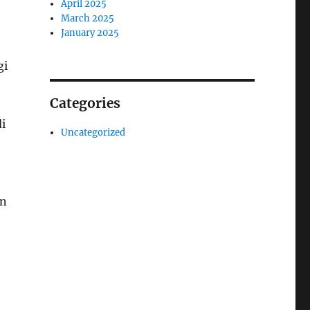
April 2025
March 2025
January 2025
gi
Categories
i
Uncategorized
an