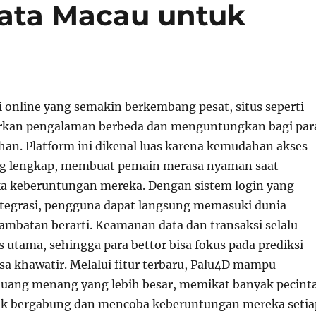
ata Macau untuk
i online yang semakin berkembang pesat, situs seperti
kan pengalaman berbeda dan menguntungkan bagi par
an. Platform ini dikenal luas karena kemudahan akses
ng lengkap, membuat pemain merasa nyaman saat
 keberuntungan mereka. Dengan sistem login yang
ntegrasi, pengguna dapat langsung memasuki dunia
ambatan berarti. Keamanan data dan transaksi selalu
s utama, sehingga para bettor bisa fokus pada prediksi
sa khawatir. Melalui fitur terbaru, Palu4D mampu
uang menang yang lebih besar, memikat banyak pecint
uk bergabung dan mencoba keberuntungan mereka setia