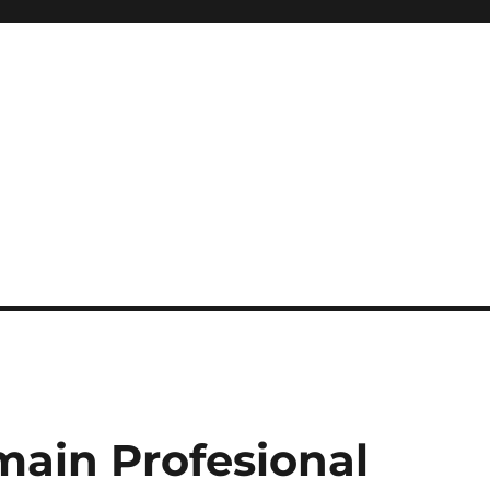
ain Profesional