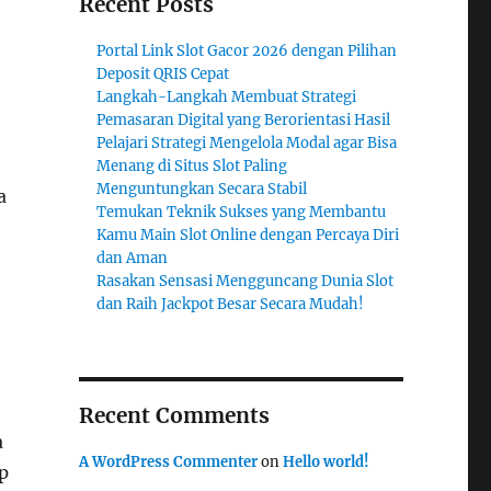
Recent Posts
Portal Link Slot Gacor 2026 dengan Pilihan
Deposit QRIS Cepat
Langkah-Langkah Membuat Strategi
Pemasaran Digital yang Berorientasi Hasil
Pelajari Strategi Mengelola Modal agar Bisa
Menang di Situs Slot Paling
Menguntungkan Secara Stabil
a
Temukan Teknik Sukses yang Membantu
Kamu Main Slot Online dengan Percaya Diri
dan Aman
Rasakan Sensasi Mengguncang Dunia Slot
dan Raih Jackpot Besar Secara Mudah!
Recent Comments
a
A WordPress Commenter
on
Hello world!
p