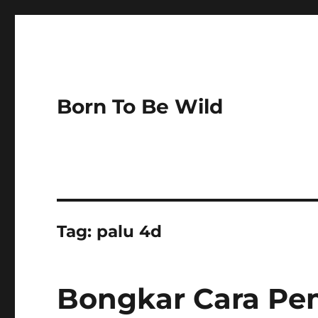
Born To Be Wild
Tag:
palu 4d
Bongkar Cara Pem