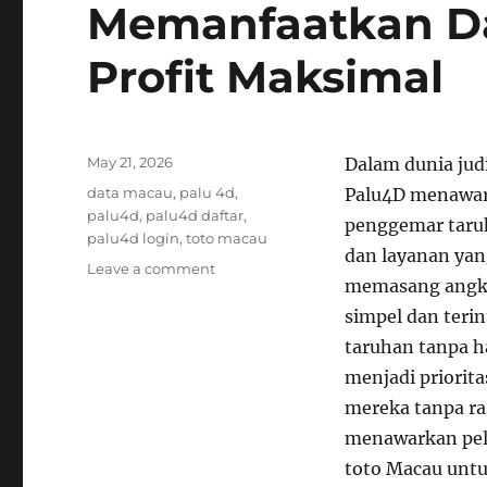
Memanfaatkan D
Profit Maksimal
Posted
May 21, 2026
Dalam dunia jud
on
Tags
data macau
,
palu 4d
,
Palu4D menawar
palu4d
,
palu4d daftar
,
penggemar taruh
palu4d login
,
toto macau
dan layanan ya
on
Leave a comment
memasang angka
Bongkar
Cara
simpel dan teri
Pemain
taruhan tanpa h
Profesional
menjadi priorita
Memanfaatkan
Data
mereka tanpa ra
Macau
menawarkan pel
untuk
toto Macau unt
Profit