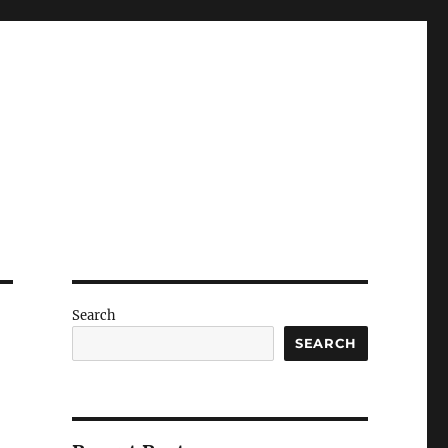
Search
SEARCH