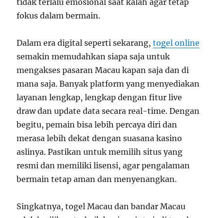
tidak terlalu emosional saat kalah agar tetap
fokus dalam bermain.
Dalam era digital seperti sekarang,
togel online
semakin memudahkan siapa saja untuk
mengakses pasaran Macau kapan saja dan di
mana saja. Banyak platform yang menyediakan
layanan lengkap, lengkap dengan fitur live
draw dan update data secara real-time. Dengan
begitu, pemain bisa lebih percaya diri dan
merasa lebih dekat dengan suasana kasino
aslinya. Pastikan untuk memilih situs yang
resmi dan memiliki lisensi, agar pengalaman
bermain tetap aman dan menyenangkan.
Singkatnya, togel Macau dan bandar Macau