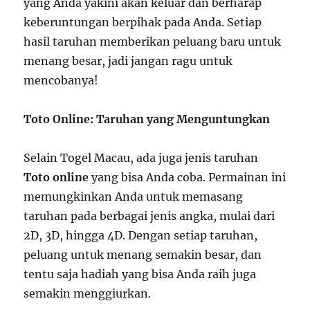
yang Anda yakini akan keluar dan berharap
keberuntungan berpihak pada Anda. Setiap
hasil taruhan memberikan peluang baru untuk
menang besar, jadi jangan ragu untuk
mencobanya!
Toto Online: Taruhan yang Menguntungkan
Selain Togel Macau, ada juga jenis taruhan
Toto online
yang bisa Anda coba. Permainan ini
memungkinkan Anda untuk memasang
taruhan pada berbagai jenis angka, mulai dari
2D, 3D, hingga 4D. Dengan setiap taruhan,
peluang untuk menang semakin besar, dan
tentu saja hadiah yang bisa Anda raih juga
semakin menggiurkan.