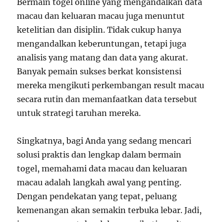
Bermain togel online yang mengandalkan data
macau dan keluaran macau juga menuntut
ketelitian dan disiplin. Tidak cukup hanya
mengandalkan keberuntungan, tetapi juga
analisis yang matang dan data yang akurat.
Banyak pemain sukses berkat konsistensi
mereka mengikuti perkembangan result macau
secara rutin dan memanfaatkan data tersebut
untuk strategi taruhan mereka.
Singkatnya, bagi Anda yang sedang mencari
solusi praktis dan lengkap dalam bermain
togel, memahami data macau dan keluaran
macau adalah langkah awal yang penting.
Dengan pendekatan yang tepat, peluang
kemenangan akan semakin terbuka lebar. Jadi,