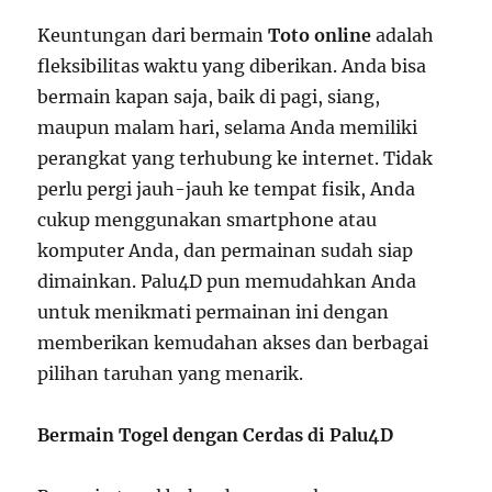
Keuntungan dari bermain
Toto online
adalah
fleksibilitas waktu yang diberikan. Anda bisa
bermain kapan saja, baik di pagi, siang,
maupun malam hari, selama Anda memiliki
perangkat yang terhubung ke internet. Tidak
perlu pergi jauh-jauh ke tempat fisik, Anda
cukup menggunakan smartphone atau
komputer Anda, dan permainan sudah siap
dimainkan. Palu4D pun memudahkan Anda
untuk menikmati permainan ini dengan
memberikan kemudahan akses dan berbagai
pilihan taruhan yang menarik.
Bermain Togel dengan Cerdas di Palu4D