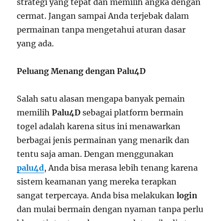
strategi yang tepat dan memilih angka dengan
cermat. Jangan sampai Anda terjebak dalam
permainan tanpa mengetahui aturan dasar
yang ada.
Peluang Menang dengan Palu4D
Salah satu alasan mengapa banyak pemain
memilih
Palu4D
sebagai platform bermain
togel adalah karena situs ini menawarkan
berbagai jenis permainan yang menarik dan
tentu saja aman. Dengan menggunakan
palu4d
, Anda bisa merasa lebih tenang karena
sistem keamanan yang mereka terapkan
sangat terpercaya. Anda bisa melakukan
login
dan mulai bermain dengan nyaman tanpa perlu