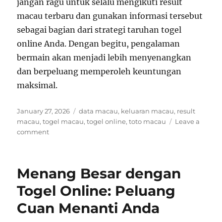
jangan ragu untuk selalu mengikuti result
macau terbaru dan gunakan informasi tersebut
sebagai bagian dari strategi taruhan togel
online Anda. Dengan begitu, pengalaman
bermain akan menjadi lebih menyenangkan
dan berpeluang memperoleh keuntungan
maksimal.
Posted
Tags
January 27, 2026
data macau
,
keluaran macau
,
result
on
macau
,
togel macau
,
togel online
,
toto macau
Leave a
on
comment
Tips
Jitu
Menang
Menang Besar dengan
Toto
Macau
Togel Online: Peluang
yang
Cuan Menanti Anda
Terbukti