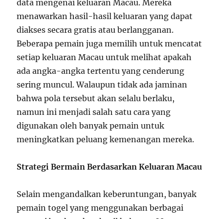
data mengenai keluaran Macau. Mereka
menawarkan hasil-hasil keluaran yang dapat
diakses secara gratis atau berlangganan.
Beberapa pemain juga memilih untuk mencatat
setiap keluaran Macau untuk melihat apakah
ada angka-angka tertentu yang cenderung
sering muncul. Walaupun tidak ada jaminan
bahwa pola tersebut akan selalu berlaku,
namun ini menjadi salah satu cara yang
digunakan oleh banyak pemain untuk
meningkatkan peluang kemenangan mereka.
Strategi Bermain Berdasarkan Keluaran Macau
Selain mengandalkan keberuntungan, banyak
pemain togel yang menggunakan berbagai