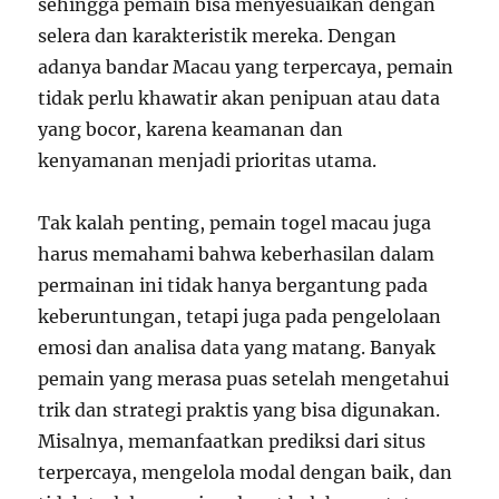
sehingga pemain bisa menyesuaikan dengan
selera dan karakteristik mereka. Dengan
adanya bandar Macau yang terpercaya, pemain
tidak perlu khawatir akan penipuan atau data
yang bocor, karena keamanan dan
kenyamanan menjadi prioritas utama.
Tak kalah penting, pemain togel macau juga
harus memahami bahwa keberhasilan dalam
permainan ini tidak hanya bergantung pada
keberuntungan, tetapi juga pada pengelolaan
emosi dan analisa data yang matang. Banyak
pemain yang merasa puas setelah mengetahui
trik dan strategi praktis yang bisa digunakan.
Misalnya, memanfaatkan prediksi dari situs
terpercaya, mengelola modal dengan baik, dan