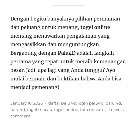
Dengan begitu banyaknya pilihan permainan
dan peluang untuk menang,
togel online
memang menawarkan pengalaman yang
mengasyikkan dan menguntungkan.
Bergabung dengan
Palu4D
adalah langkah
pertama yang tepat untuk meraih kemenangan
besar. Jadi, apa lagi yang Anda tunggu? Ayo
mulai bermain dan buktikan bahwa Anda bisa
menjadi pemenang!
Posted
Tags
January 16, 2026
daftar palu4d
,
login palu4d
,
palu 4d
,
on
palu4d
,
togel macau
,
togel online
,
toto macau
Leave a
on
comment
Menang
Besar
dengan