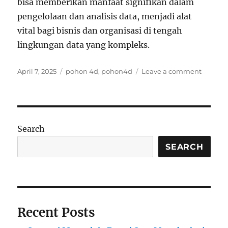
bisa memberikan manfaat signifikan dalam
pengelolaan dan analisis data, menjadi alat
vital bagi bisnis dan organisasi di tengah
lingkungan data yang kompleks.
Posted
Tags
on
April 7, 2025
pohon 4d
,
pohon4d
Leave a comment
on
Bagaim
Pohon
4D
Dapat
Memba
Search
Dalam
Perenc
SEARCH
Kota
Recent Posts