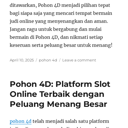
ditawarkan, Pohon 4D menjadi pilihan tepat
bagi siapa saja yang mencari tempat bermain
judi online yang menyenangkan dan aman.
Jangan ragu untuk bergabung dan mulai
bermain di Pohon 4D, dan nikmati setiap
keseruan serta peluang besar untuk menang!
Posted
Tags
on
April 10, 2025
pohon 4d
Leave a comment
on
Mengungkap
Keistimewaan
Pohon
Pohon 4D: Platform Slot
4D:
Platform
Online Terbaik dengan
Slot
Peluang Menang Besar
Terpercaya
di
Indonesia
pohon 4d
telah menjadi salah satu platform