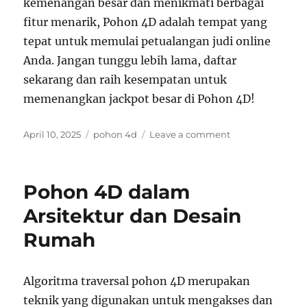
kemenangan besar dan menikmati berbagai
fitur menarik, Pohon 4D adalah tempat yang
tepat untuk memulai petualangan judi online
Anda. Jangan tunggu lebih lama, daftar
sekarang dan raih kesempatan untuk
memenangkan jackpot besar di Pohon 4D!
Posted
Tags
on
April 10, 2025
pohon 4d
Leave a comment
on
Pohon
4D:
Platform
Pohon 4D dalam
Slot
Online
Arsitektur dan Desain
Terbaik
Rumah
dengan
Peluang
Menang
Besar
Algoritma traversal pohon 4D merupakan
teknik yang digunakan untuk mengakses dan