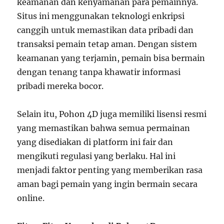
keamanan dan kenyamanan para pemainnya.
Situs ini menggunakan teknologi enkripsi
canggih untuk memastikan data pribadi dan
transaksi pemain tetap aman. Dengan sistem
keamanan yang terjamin, pemain bisa bermain
dengan tenang tanpa khawatir informasi
pribadi mereka bocor.
Selain itu, Pohon 4D juga memiliki lisensi resmi
yang memastikan bahwa semua permainan
yang disediakan di platform ini fair dan
mengikuti regulasi yang berlaku. Hal ini
menjadi faktor penting yang memberikan rasa
aman bagi pemain yang ingin bermain secara
online.