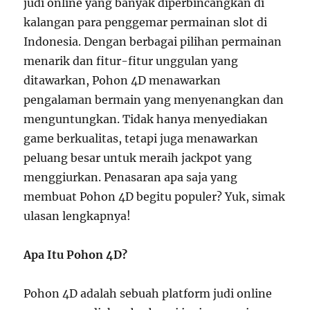
judi online yang banyak diperbincangkan di
kalangan para penggemar permainan slot di
Indonesia. Dengan berbagai pilihan permainan
menarik dan fitur-fitur unggulan yang
ditawarkan, Pohon 4D menawarkan
pengalaman bermain yang menyenangkan dan
menguntungkan. Tidak hanya menyediakan
game berkualitas, tetapi juga menawarkan
peluang besar untuk meraih jackpot yang
menggiurkan. Penasaran apa saja yang
membuat Pohon 4D begitu populer? Yuk, simak
ulasan lengkapnya!
Apa Itu Pohon 4D?
Pohon 4D adalah sebuah platform judi online