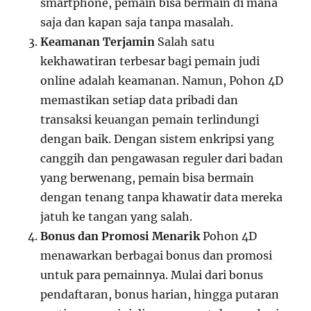
smartphone, pemain bisa bermain di mana
saja dan kapan saja tanpa masalah.
Keamanan Terjamin
Salah satu
kekhawatiran terbesar bagi pemain judi
online adalah keamanan. Namun, Pohon 4D
memastikan setiap data pribadi dan
transaksi keuangan pemain terlindungi
dengan baik. Dengan sistem enkripsi yang
canggih dan pengawasan reguler dari badan
yang berwenang, pemain bisa bermain
dengan tenang tanpa khawatir data mereka
jatuh ke tangan yang salah.
Bonus dan Promosi Menarik
Pohon 4D
menawarkan berbagai bonus dan promosi
untuk para pemainnya. Mulai dari bonus
pendaftaran, bonus harian, hingga putaran