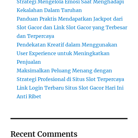
Strategi Mengelola Emosi Saat Menghadapi
Kekalahan Dalam Taruhan
Panduan Praktis Mendapatkan Jackpot dari
Slot Gacor dan Link Slot Gacor yang Terbesar
dan Terpercaya
Pendekatan Kreatif dalam Menggunakan
User Experience untuk Meningkatkan
Penjualan
Maksimalkan Peluang Menang dengan
Strategi Profesional di Situs Slot Terpercaya
Link Login Terbaru Situs Slot Gacor Hari Ini
Anti Ribet
Recent Comments