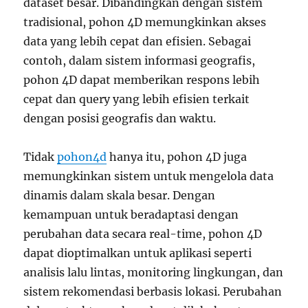
dataset besar. Dibandingkan dengan sistem
tradisional, pohon 4D memungkinkan akses
data yang lebih cepat dan efisien. Sebagai
contoh, dalam sistem informasi geografis,
pohon 4D dapat memberikan respons lebih
cepat dan query yang lebih efisien terkait
dengan posisi geografis dan waktu.
Tidak
pohon4d
hanya itu, pohon 4D juga
memungkinkan sistem untuk mengelola data
dinamis dalam skala besar. Dengan
kemampuan untuk beradaptasi dengan
perubahan data secara real-time, pohon 4D
dapat dioptimalkan untuk aplikasi seperti
analisis lalu lintas, monitoring lingkungan, dan
sistem rekomendasi berbasis lokasi. Perubahan