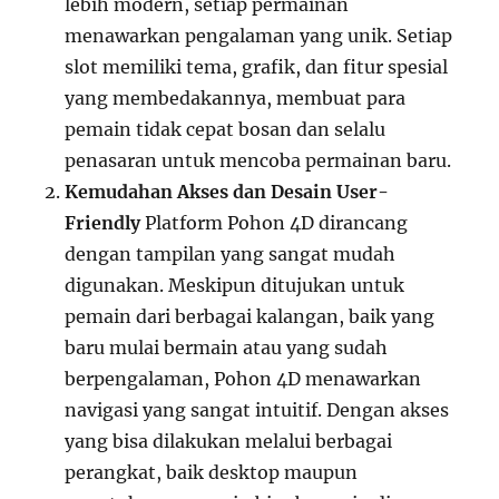
lebih modern, setiap permainan
menawarkan pengalaman yang unik. Setiap
slot memiliki tema, grafik, dan fitur spesial
yang membedakannya, membuat para
pemain tidak cepat bosan dan selalu
penasaran untuk mencoba permainan baru.
Kemudahan Akses dan Desain User-
Friendly
Platform Pohon 4D dirancang
dengan tampilan yang sangat mudah
digunakan. Meskipun ditujukan untuk
pemain dari berbagai kalangan, baik yang
baru mulai bermain atau yang sudah
berpengalaman, Pohon 4D menawarkan
navigasi yang sangat intuitif. Dengan akses
yang bisa dilakukan melalui berbagai
perangkat, baik desktop maupun