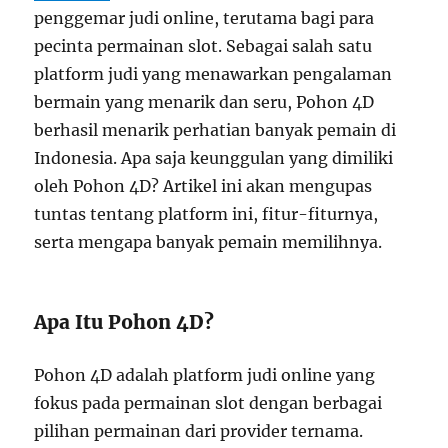
penggemar judi online, terutama bagi para
pecinta permainan slot. Sebagai salah satu
platform judi yang menawarkan pengalaman
bermain yang menarik dan seru, Pohon 4D
berhasil menarik perhatian banyak pemain di
Indonesia. Apa saja keunggulan yang dimiliki
oleh Pohon 4D? Artikel ini akan mengupas
tuntas tentang platform ini, fitur-fiturnya,
serta mengapa banyak pemain memilihnya.
Apa Itu Pohon 4D?
Pohon 4D adalah platform judi online yang
fokus pada permainan slot dengan berbagai
pilihan permainan dari provider ternama.