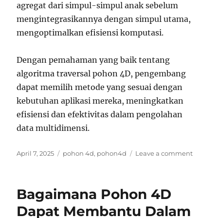
agregat dari simpul-simpul anak sebelum
mengintegrasikannya dengan simpul utama,
mengoptimalkan efisiensi komputasi.
Dengan pemahaman yang baik tentang
algoritma traversal pohon 4D, pengembang
dapat memilih metode yang sesuai dengan
kebutuhan aplikasi mereka, meningkatkan
efisiensi dan efektivitas dalam pengolahan
data multidimensi.
Posted
Tags
on
April 7, 2025
pohon 4d
,
pohon4d
Leave a comment
on
Pohon
4D
dalam
Bagaimana Pohon 4D
Arsitekt
dan
Dapat Membantu Dalam
Desain