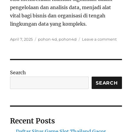
pengelolaan dan analisis data, menjadi alat
vital bagi bisnis dan organisasi di tengah
lingkungan data yang kompleks.
Posted
Tags
on
April 7, 2025
pohon 4d
,
pohon4d
Leave a comment
on
Bagaim
Pohon
4D
Dapat
Memba
Search
Dalam
Perenc
SEARCH
Kota
Recent Posts
Daftar Situs Game Slot Thailand Gacor