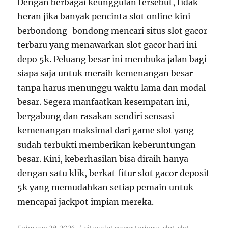
Dengan berbagai keunggulan tersebut, tidak
heran jika banyak pencinta slot online kini
berbondong-bondong mencari situs slot gacor
terbaru yang menawarkan slot gacor hari ini
depo 5k. Peluang besar ini membuka jalan bagi
siapa saja untuk meraih kemenangan besar
tanpa harus menunggu waktu lama dan modal
besar. Segera manfaatkan kesempatan ini,
bergabung dan rasakan sendiri sensasi
kemenangan maksimal dari game slot yang
sudah terbukti memberikan keberuntungan
besar. Kini, keberhasilan bisa diraih hanya
dengan satu klik, berkat fitur slot gacor deposit
5k yang memudahkan setiap pemain untuk
mencapai jackpot impian mereka.
Posted
Tags