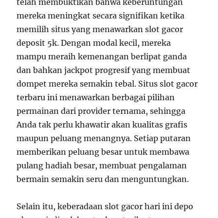
telah membuktikan bahwa keberuntungan
mereka meningkat secara signifikan ketika
memilih situs yang menawarkan slot gacor
deposit 5k. Dengan modal kecil, mereka
mampu meraih kemenangan berlipat ganda
dan bahkan jackpot progresif yang membuat
dompet mereka semakin tebal. Situs slot gacor
terbaru ini menawarkan berbagai pilihan
permainan dari provider ternama, sehingga
Anda tak perlu khawatir akan kualitas grafis
maupun peluang menangnya. Setiap putaran
memberikan peluang besar untuk membawa
pulang hadiah besar, membuat pengalaman
bermain semakin seru dan menguntungkan.
Selain itu, keberadaan slot gacor hari ini depo