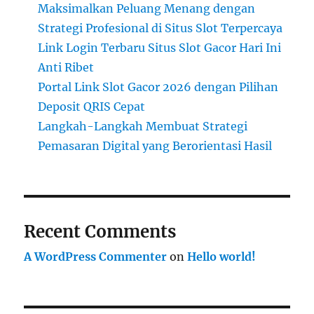
Maksimalkan Peluang Menang dengan
Strategi Profesional di Situs Slot Terpercaya
Link Login Terbaru Situs Slot Gacor Hari Ini
Anti Ribet
Portal Link Slot Gacor 2026 dengan Pilihan
Deposit QRIS Cepat
Langkah-Langkah Membuat Strategi
Pemasaran Digital yang Berorientasi Hasil
Recent Comments
A WordPress Commenter
on
Hello world!