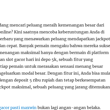
dang mencari peluang meraih kemenangan besar dari
online? Kini saatnya mencoba keberuntungan Anda di
r terbaru yang menawarkan peluang mendapatkan jackpo
an cepat. Banyak pemain mengaku bahwa mereka sukse
enangan maksimal hanya dengan bermain di platform
 slot gacor hari ini depo 5k, sebuah fitur yang
iap pemain untuk merasakan sensasi menang besar
geluarkan modal besar. Dengan fitur ini, Anda bisa mula
engan deposit 5 ribu rupiah dan tetap berkesempatan
ckpot maksimal, sebuah peluang yang jarang ditemukan
 gacor pasti maxwin
bukan lagi angan-angan belaka.