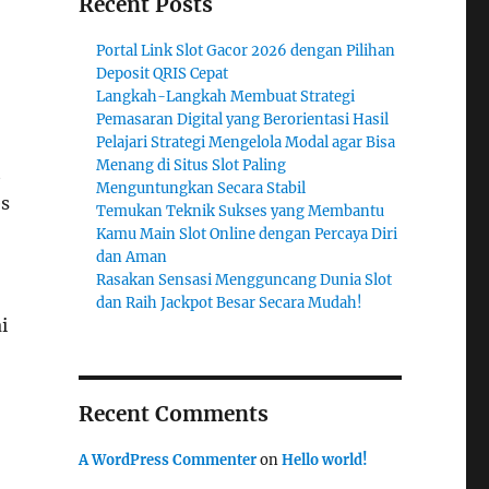
Recent Posts
Portal Link Slot Gacor 2026 dengan Pilihan
Deposit QRIS Cepat
Langkah-Langkah Membuat Strategi
Pemasaran Digital yang Berorientasi Hasil
Pelajari Strategi Mengelola Modal agar Bisa
Menang di Situs Slot Paling
t
Menguntungkan Secara Stabil
s
Temukan Teknik Sukses yang Membantu
Kamu Main Slot Online dengan Percaya Diri
dan Aman
Rasakan Sensasi Mengguncang Dunia Slot
dan Raih Jackpot Besar Secara Mudah!
i
Recent Comments
A WordPress Commenter
on
Hello world!