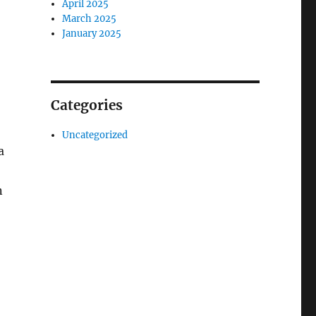
April 2025
March 2025
January 2025
Categories
Uncategorized
a
n