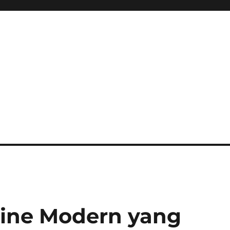
line Modern yang