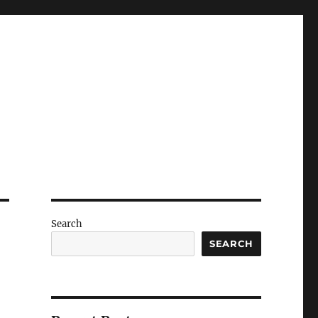
Search
SEARCH