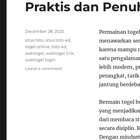
Praktis dan Pen
Posted
December 28, 2025
Permainan togel
on
Tags
situs toto
,
situs toto 4d
,
menawarkan sensa
togel online
,
toto 4d
,
karena mampu m
waktogel
,
waktogel link
,
satu pengalaman.
waktogel login
lebih modern, p
on
Leave a comment
Sensasi
perangkat, tari
Togel
jantung berdeba
Online
Modern
yang
Bermain togel b
Praktis
yang menjadikan
dan
dari membaca st
Penuh
Tantangan
secara disiplin.
Dengan mindset 