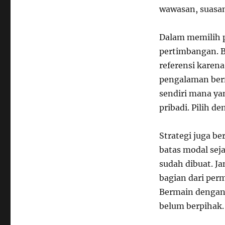
wawasan, suasana
Dalam memilih p
pertimbangan. 
referensi kare
pengalaman berm
sendiri mana y
pribadi. Pilih d
Strategi juga b
batas modal sej
sudah dibuat. J
bagian dari perm
Bermain dengan 
belum berpihak.