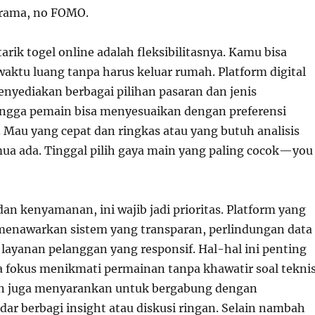
drama, no FOMO.
tarik togel online adalah fleksibilitasnya. Kamu bisa
waktu luang tanpa harus keluar rumah. Platform digital
enyediakan berbagai pilihan pasaran dan jenis
ngga pemain bisa menyesuaikan dengan preferensi
Mau yang cepat dan ringkas atau yang butuh analisis
mua ada. Tinggal pilih gaya main yang paling cocok—you
an kenyamanan, ini wajib jadi prioritas. Platform yang
enawarkan sistem yang transparan, perlindungan data
 layanan pelanggan yang responsif. Hal-hal ini penting
a fokus menikmati permainan tanpa khawatir soal teknis
n juga menyarankan untuk bergabung dengan
ar berbagi insight atau diskusi ringan. Selain nambah