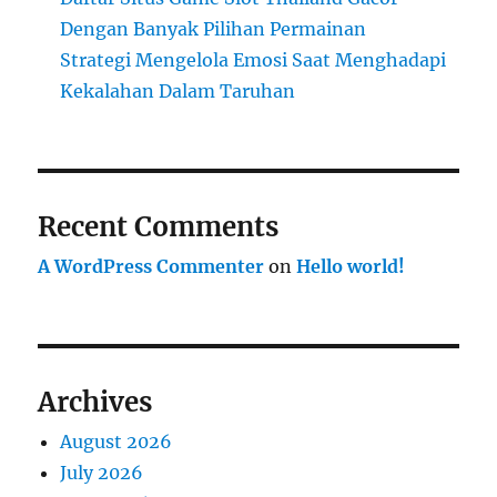
Dengan Banyak Pilihan Permainan
Strategi Mengelola Emosi Saat Menghadapi
Kekalahan Dalam Taruhan
Recent Comments
A WordPress Commenter
on
Hello world!
Archives
August 2026
July 2026