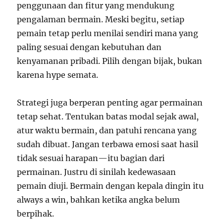
penggunaan dan fitur yang mendukung
pengalaman bermain. Meski begitu, setiap
pemain tetap perlu menilai sendiri mana yang
paling sesuai dengan kebutuhan dan
kenyamanan pribadi. Pilih dengan bijak, bukan
karena hype semata.
Strategi juga berperan penting agar permainan
tetap sehat. Tentukan batas modal sejak awal,
atur waktu bermain, dan patuhi rencana yang
sudah dibuat. Jangan terbawa emosi saat hasil
tidak sesuai harapan—itu bagian dari
permainan. Justru di sinilah kedewasaan
pemain diuji. Bermain dengan kepala dingin itu
always a win, bahkan ketika angka belum
berpihak.