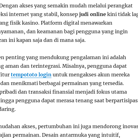
 Dengan akses yang semakin mudah melalui perangkat
ksi internet yang stabil, konsep
judi online
kini tidak la
ang fisik kasino. Platform digital menawarkan
yamanan, dan keamanan bagi pengguna yang ingin
n ini kapan saja dan di mana saja.
en penting yang mendukung pengalaman ini adalah
ng aman dan terintegrasi. Misalnya, pengguna dapat
itur
tempototo login
untuk mengakses akun mereka
 dan menikmati berbagai permainan yang tersedia.
ribadi dan transaksi finansial menjadi fokus utama
ehingga pengguna dapat merasa tenang saat berpartisipas
daring.
mudahan akses, pertumbuhan ini juga mendorong inovas
ajian permainan. Desain antarmuka yang intuitif,