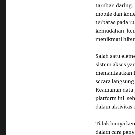
Interaktif
taruhan daring.
mobile dan kone
terbatas pada ru
kemudahan, ken
menikmati hibura
Salah satu elem
sistem akses ya
memanfaatkan f
secara langsung
Keamanan data p
platform ini, s
dalam aktivitas 
Tidak hanya ke
dalam cara peny