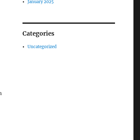
January 2025
Categories
Uncategorized
n