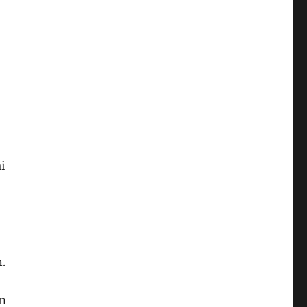
i
.
rm