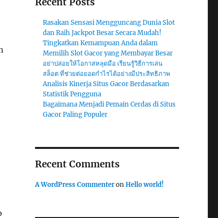
Recent Posts
Rasakan Sensasi Mengguncang Dunia Slot
dan Raih Jackpot Besar Secara Mudah!
Tingkatkan Kemampuan Anda dalam
m
Memilih Slot Gacor yang Membayar Besar
อย่าปล่อยให้โอกาสหลุดมือ เรียนรู้วิธีการเล่น
สล็อต ที่ช่วยต่อยอดกำไรได้อย่างมีประสิทธิภาพ
Analisis Kinerja Situs Gacor Berdasarkan
,
Statistik Pengguna
Bagaimana Menjadi Pemain Cerdas di Situs
Gacor Paling Populer
Recent Comments
A WordPress Commenter
on
Hello world!
p