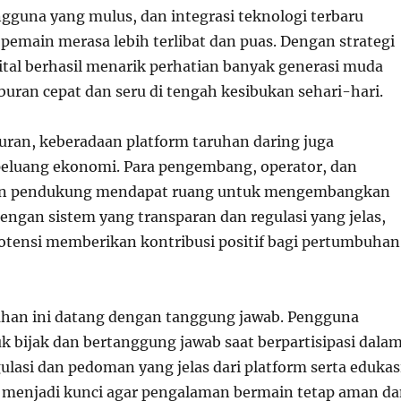
guna yang mulus, dan integrasi teknologi terbaru
main merasa lebih terlibat dan puas. Dengan strategi
gital berhasil menarik perhatian banyak generasi muda
buran cepat dan seru di tengah kesibukan sehari-hari.
buran, keberadaan platform taruhan daring juga
eluang ekonomi. Para pengembang, operator, dan
an pendukung mendapat ruang untuk mengembangkan
engan sistem yang transparan dan regulasi yang jelas,
rpotensi memberikan kontribusi positif bagi pertumbuhan
an ini datang dengan tanggung jawab. Pengguna
k bijak dan bertanggung jawab saat berpartisipasi dala
egulasi dan pedoman yang jelas dari platform serta edukas
 menjadi kunci agar pengalaman bermain tetap aman d