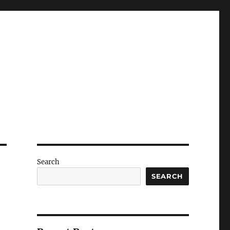
Search
SEARCH