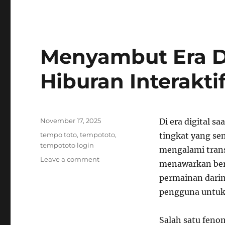
Menyambut Era D
Hiburan Interakti
Posted
November 17, 2025
Di era digital s
on
Tags
tempo toto
,
tempototo
,
tingkat yang se
tempototo login
mengalami transf
on
Leave a comment
menawarkan berb
Menyambut
permainan darin
Era
Digital
pengguna untuk 
dalam
Dunia
Salah satu fen
Hiburan