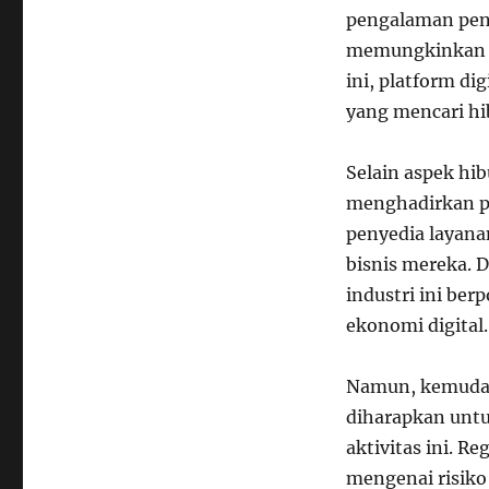
pengalaman peng
memungkinkan pe
ini, platform di
yang mencari hi
Selain aspek hi
menghadirkan p
penyedia layan
bisnis mereka. D
industri ini be
ekonomi digital.
Namun, kemudah
diharapkan untu
aktivitas ini. R
mengenai risiko