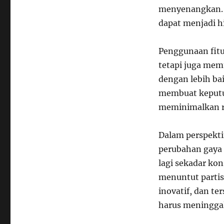
menyenangkan. D
dapat menjadi h
Penggunaan fit
tetapi juga me
dengan lebih bai
membuat keputus
meminimalkan ri
Dalam perspektif
perubahan gaya 
lagi sekadar ko
menuntut partis
inovatif, dan t
harus meningga