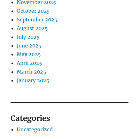
November 2025
October 2025
September 2025
August 2025
July 2025
June 2025
May 2025
April 2025
March 2025
January 2025
Categories
Uncategorized