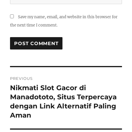
Save my name, email, and website in this browser for
the next time I comment.
Post
PREVIOUS
navigation
Nikmati Slot Gacor di
Previous
post:
Manadototo, Situs Terpercaya
dengan Link Alternatif Paling
Aman