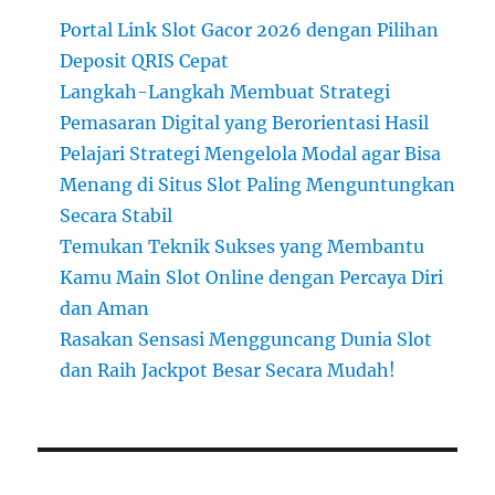
Portal Link Slot Gacor 2026 dengan Pilihan
Deposit QRIS Cepat
Langkah-Langkah Membuat Strategi
Pemasaran Digital yang Berorientasi Hasil
Pelajari Strategi Mengelola Modal agar Bisa
Menang di Situs Slot Paling Menguntungkan
Secara Stabil
Temukan Teknik Sukses yang Membantu
Kamu Main Slot Online dengan Percaya Diri
dan Aman
Rasakan Sensasi Mengguncang Dunia Slot
dan Raih Jackpot Besar Secara Mudah!