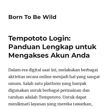
Born To Be Wild
Tempototo Login:
Panduan Lengkap untuk
Mengakses Akun Anda
Dalam era digital saat ini, melakukan berbagai
aktivitas secara online menjadi hal yang sangat
umum. Salah satu platform yang banyak
digunakan untuk berbagai permainan dan
taruhan adalah Tempototo. Untuk dapat
menikmati layanan yang mereka tawarkan,