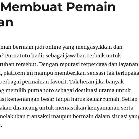
g Membuat Pemain
an
aman bermain judi online yang mengasyikkan dan
Purnatoto hadir sebagai jawaban terbaik untuk
han tersebut. Dengan reputasi terpercaya dan layanan
l, platform ini mampu memberikan sensasi tak terlupak
berbagai permainan favorit. Tak heran jika banyak
ng memilih purna toto sebagai destinasi utama untuk
si kemenangan besar tanpa harus keluar rumah. Setiap
diakan dirancang untuk memastikan kenyamanan serta
elakukan transaksi maupun bermain dalam situasi yan
.