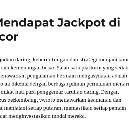
Mendapat Jackpot di
acor
judian daring, keberuntungan dan strategi menjadi kunc
aih kemenangan besar. Salah satu platform yang seda
menawarkan pengalaman bermain mengasyikkan adalah
to ini dikenal dengan berbagai pilihan permainan menar
ikat hati para penggemar taruhan daring. Dengan
terus berkembang, vwtoto menawarkan keamanan dan
 menjalani setiap putaran, memastikan setiap pemain
saat menginvestasikan modal mereka.