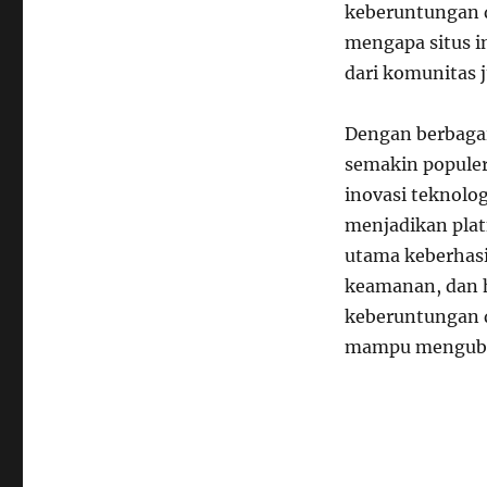
keberuntungan di
mengapa situs i
dari komunitas j
Dengan berbagai
semakin populer
inovasi teknolog
menjadikan platf
utama keberhas
keamanan, dan h
keberuntungan d
mampu mengubah