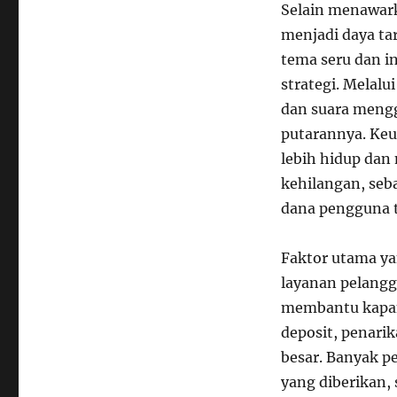
Semakin
Selain menawark
Ketagihan
menjadi daya tar
tema seru dan i
strategi. Melalu
dan suara mengg
putarannya. Ke
lebih hidup dan
kehilangan, seb
dana pengguna t
Faktor utama ya
layanan pelangg
membantu kapan 
deposit, penari
besar. Banyak p
yang diberikan, 