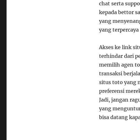
chat serta supp
kepada bettor s
yang menyenang
yang terpercaya
Akses ke link si
terhindar dari p
memilih agen tot
transaksi berja
situs toto yang
preferensi mere
Jadi, jangan ra
yang menguntun
bisa datang kapa