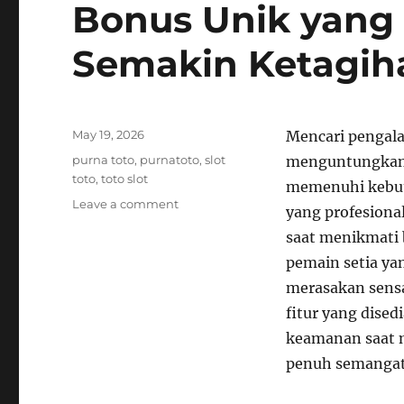
Bonus Unik yan
Semakin Ketagih
Posted
May 19, 2026
Mencari pengal
on
Tags
purna toto
,
purnatoto
,
slot
menguntungkan? 
toto
,
toto slot
memenuhi kebutu
on
Leave a comment
yang profesiona
Slot
saat menikmati 
Toto
Viral
pemain setia ya
dengan
merasakan sensa
Kombinasi
fitur yang dise
Bonus
Unik
keamanan saat m
yang
penuh semangat
Membuat
Pemain