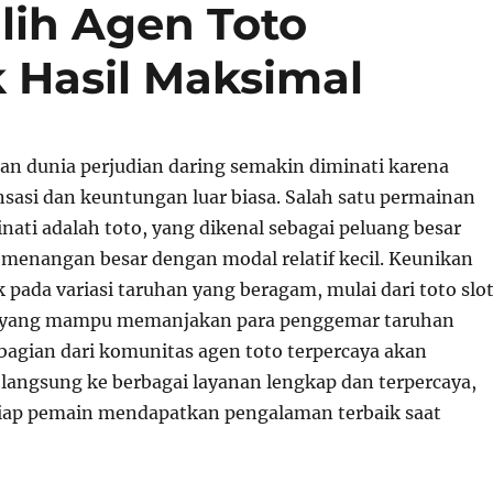
lih Agen Toto
k Hasil Maksimal
n dunia perjudian daring semakin diminati karena
asi dan keuntungan luar biasa. Salah satu permainan
nati adalah toto, yang dikenal sebagai peluang besar
menangan besar dengan modal relatif kecil. Keunikan
ak pada variasi taruhan yang beragam, mulai dari toto slo
, yang mampu memanjakan para penggemar taruhan
 bagian dari komunitas agen toto terpercaya akan
angsung ke berbagai layanan lengkap dan terpercaya,
iap pemain mendapatkan pengalaman terbaik saat