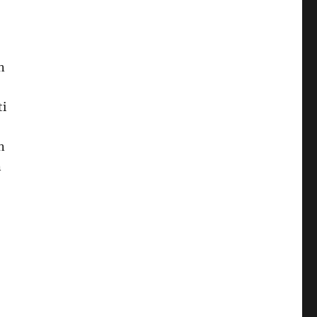
n
ti
n
n