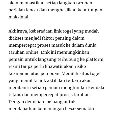
akan memastikan setiap langkah taruhan
berjalan lancar dan menghasilkan keuntungan
maksimal.
Akhirnya, keberadaan link togel yang mudah
diakses menjadi faktor penting dalam
mempercepat proses masuk ke dalam dunia
taruhan online. Link ini memungkinkan
pemain untuk langsung terhubung ke platform
resmi tanpa perlu khawatir akan risiko
keamanan atau penipuan. Memilih situs togel
yang memiliki link aktif dan terbaru akan
membantu setiap pemain menghindari kendala
teknis dan mempercepat proses taruhan.
Dengan demikian, peluang untuk
mendapatkan kemenangan besar semakin