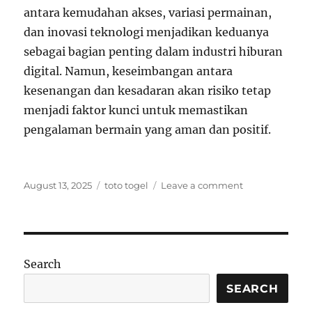
antara kemudahan akses, variasi permainan,
dan inovasi teknologi menjadikan keduanya
sebagai bagian penting dalam industri hiburan
digital. Namun, keseimbangan antara
kesenangan dan kesadaran akan risiko tetap
menjadi faktor kunci untuk memastikan
pengalaman bermain yang aman dan positif.
Posted
Tags
on
August 13, 2025
toto togel
Leave a comment
on
Inovasi
Digital
dalam
Dunia
Hiburan
Search
Modern
SEARCH