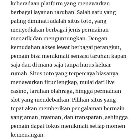
keberadaan platform yang menawarkan
berbagai layanan taruhan. Salah satu yang
paling diminati adalah situs toto, yang
menyediakan berbagai jenis permainan
menarik dan menguntungkan. Dengan
kemudahan akses lewat berbagai perangkat,
pemain bisa menikmati sensasi taruhan kapan
saja dan di mana saja tanpa harus keluar
rumah. Situs toto yang terpercaya biasanya
menawarkan fitur lengkap, mulai dari live
casino, taruhan olahraga, hingga permainan
slot yang mendebarkan. Pilihan situs yang
tepat akan memberikan pengalaman bermain
yang aman, nyaman, dan transparan, sehingga
pemain dapat fokus menikmati setiap momen
kemenangan.