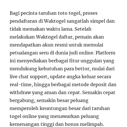
Bagi pecinta taruhan toto togel, proses
pendaftaran di Waktogel sangatlah simpel dan
tidak memakan waktu lama. Setelah
melakukan Waktogel daftar, pemain akan
mendapatkan akun resmi untuk memulai
petualangan seru di dunia judi online. Platform
ini menyediakan berbagai fitur unggulan yang
mendukung kebutuhan para bettor, mulai dari
live chat support, update angka keluar secara
real-time, hingga berbagai metode deposit dan
withdraw yang aman dan cepat. Semakin cepat
bergabung, semakin besar peluang
memperoleh keuntungan besar dari taruhan
togel online yang menawarkan peluang
kemenangan tinggi dan bonus melimpah.