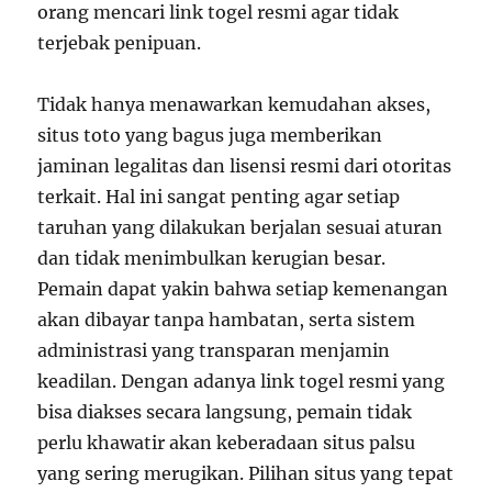
orang mencari link togel resmi agar tidak
terjebak penipuan.
Tidak hanya menawarkan kemudahan akses,
situs toto yang bagus juga memberikan
jaminan legalitas dan lisensi resmi dari otoritas
terkait. Hal ini sangat penting agar setiap
taruhan yang dilakukan berjalan sesuai aturan
dan tidak menimbulkan kerugian besar.
Pemain dapat yakin bahwa setiap kemenangan
akan dibayar tanpa hambatan, serta sistem
administrasi yang transparan menjamin
keadilan. Dengan adanya link togel resmi yang
bisa diakses secara langsung, pemain tidak
perlu khawatir akan keberadaan situs palsu
yang sering merugikan. Pilihan situs yang tepat