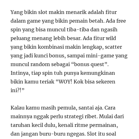
Yang bikin slot makin menarik adalah fitur
dalam game yang bikin pemain betah. Ada free
spin yang bisa muncul tiba-tiba dan ngasih
peluang menang lebih besar. Ada fitur wild
yang bikin kombinasi makin lengkap, scatter
yang jadi kunci bonus, sampai mini-game yang
muncul random sebagai “bonus quest”.
Intinya, tiap spin tuh punya kemungkinan
bikin kamu teriak “WOY! Kok bisa sekeren
ini?!”
Kalau kamu masih pemula, santai aja. Cara
mainnya nggak perlu strategi ribet. Mulai dari
taruhan kecil dulu, kenali ritme permainan,
dan jangan buru-buru ngegas. Slot itu soal