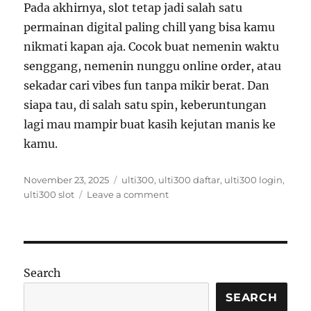
Pada akhirnya, slot tetap jadi salah satu
permainan digital paling chill yang bisa kamu
nikmati kapan aja. Cocok buat nemenin waktu
senggang, nemenin nunggu online order, atau
sekadar cari vibes fun tanpa mikir berat. Dan
siapa tau, di salah satu spin, keberuntungan
lagi mau mampir buat kasih kejutan manis ke
kamu.
Posted
Tags
November 23, 2025
ulti300
,
ulti300 daftar
,
ulti300 login
,
on
on
ulti300 slot
Leave a comment
Putar
Sekali,
Senyum
Berkali:
Serunya
Search
Dunia
Slot
SEARCH
Modern