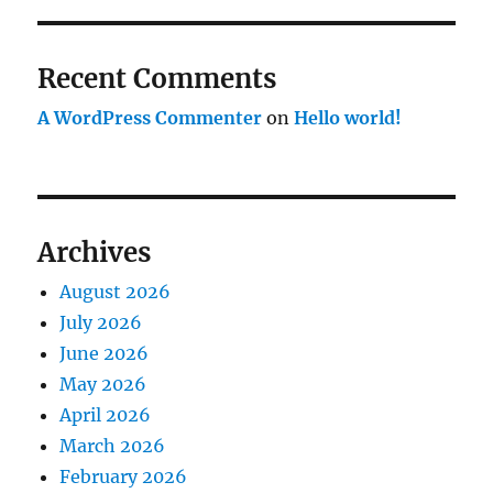
Recent Comments
A WordPress Commenter
on
Hello world!
Archives
August 2026
July 2026
June 2026
May 2026
April 2026
March 2026
February 2026