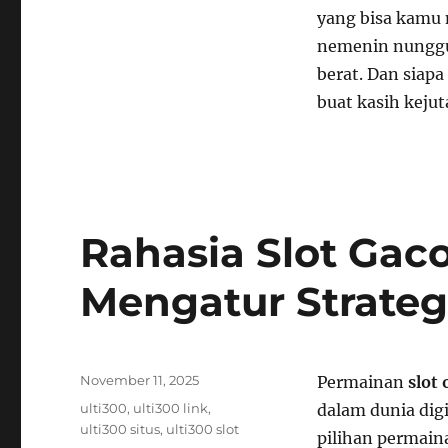
yang bisa kamu 
nemenin nunggu o
berat. Dan siapa
buat kasih keju
Rahasia Slot Gacor
Mengatur Strateg
Posted
November 11, 2025
Permainan
slot 
on
Tags
ulti300
,
ulti300 link
,
dalam dunia digi
ulti300 situs
,
ulti300 slot
pilihan permain