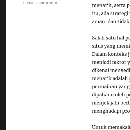
on
Leave a comment
menarik, serta 
Rahasia
itu, ada strateg
Slot
Gacor
aman, dan tidak 
Online:
Tips
Salah satu hal p
Efektif
Mengatur
situs yang memil
Strategi
Dalam konteks
Bermain
menjadi faktor 
dikenal menyedia
menarik adalah
permainan yang
dipahami oleh p
menjelajahi ber
menghadapi pros
Untuk memaksim