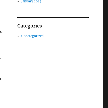
January 2025
Categories
au
Uncategorized
—
u