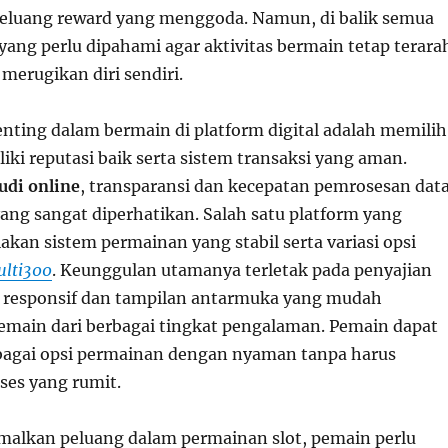
peluang reward yang menggoda. Namun, di balik semua
i yang perlu dipahami agar aktivitas bermain tetap terara
merugikan diri sendiri.
enting dalam bermain di platform digital adalah memilih
iki reputasi baik serta sistem transaksi yang aman.
judi online
, transparansi dan kecepatan pemrosesan dat
yang sangat diperhatikan. Salah satu platform yang
kan sistem permainan yang stabil serta variasi opsi
ulti300
. Keunggulan utamanya terletak pada penyajian
 responsif dan tampilan antarmuka yang mudah
emain dari berbagai tingkat pengalaman. Pemain dapat
bagai opsi permainan dengan nyaman tanpa harus
es yang rumit.
alkan peluang dalam permainan slot, pemain perlu