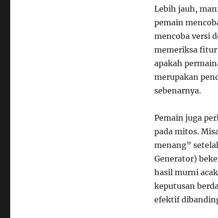
Lebih jauh, man
pemain mencoba 
mencoba versi d
memeriksa fitur
apakah permaina
merupakan pend
sebenarnya.
Pemain juga pe
pada mitos. Mis
menang” setela
Generator) beker
hasil murni aca
keputusan berdas
efektif dibandi