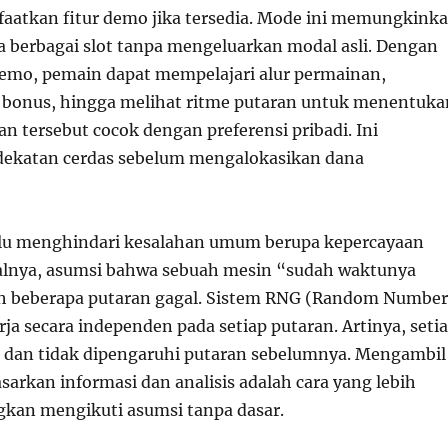
faatkan fitur demo jika tersedia. Mode ini memungkink
berbagai slot tanpa mengeluarkan modal asli. Dengan
emo, pemain dapat mempelajari alur permainan,
 bonus, hingga melihat ritme putaran untuk menentuka
n tersebut cocok dengan preferensi pribadi. Ini
ekatan cerdas sebelum mengalokasikan dana
rlu menghindari kesalahan umum berupa kepercayaan
alnya, asumsi bahwa sebuah mesin “sudah waktunya
h beberapa putaran gagal. Sistem RNG (Random Number
ja secara independen pada setiap putaran. Artinya, seti
k dan tidak dipengaruhi putaran sebelumnya. Mengambil
arkan informasi dan analisis adalah cara yang lebih
ngkan mengikuti asumsi tanpa dasar.