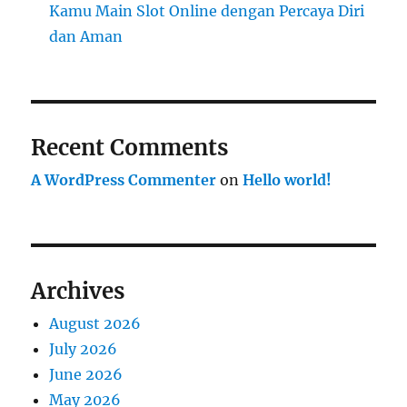
Kamu Main Slot Online dengan Percaya Diri
dan Aman
Recent Comments
A WordPress Commenter
on
Hello world!
Archives
August 2026
July 2026
June 2026
May 2026