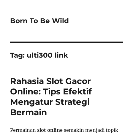
Born To Be Wild
Tag:
ulti300 link
Rahasia Slot Gacor
Online: Tips Efektif
Mengatur Strategi
Bermain
Permainan
slot online
semakin menjadi topik