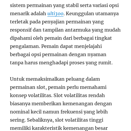
sistem permainan yang stabil serta variasi opsi
menarik adalah
ulti300
. Keunggulan utamanya
terletak pada penyajian permainan yang
responsif dan tampilan antarmuka yang mudah
dipahami oleh pemain dari berbagai tingkat
pengalaman. Pemain dapat menjelajahi
berbagai opsi permainan dengan nyaman
tanpa harus menghadapi proses yang rumit.
Untuk memaksimalkan peluang dalam
permainan slot, pemain perlu memahami
konsep volatilitas. Slot volatilitas rendah
biasanya memberikan kemenangan dengan
nominal kecil namun frekuensi yang lebih
sering. Sebaliknya, slot volatilitas tinggi
memiliki karakteristik kemenangan besar