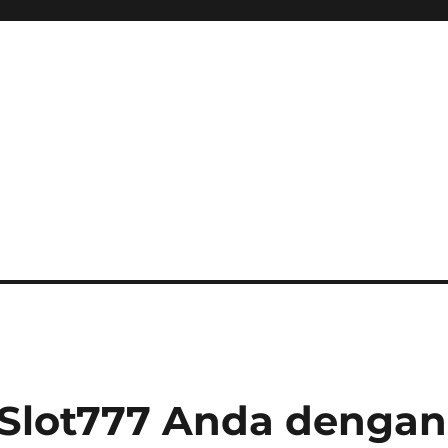
 Slot777 Anda dengan