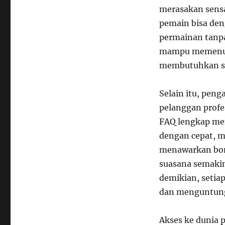
merasakan sensa
pemain bisa de
permainan tanpa
mampu memenuhi
membutuhkan st
Selain itu, pen
pelanggan profes
FAQ lengkap mem
dengan cepat, m
menawarkan bon
suasana semaki
demikian, setia
dan menguntungk
Akses ke dunia 