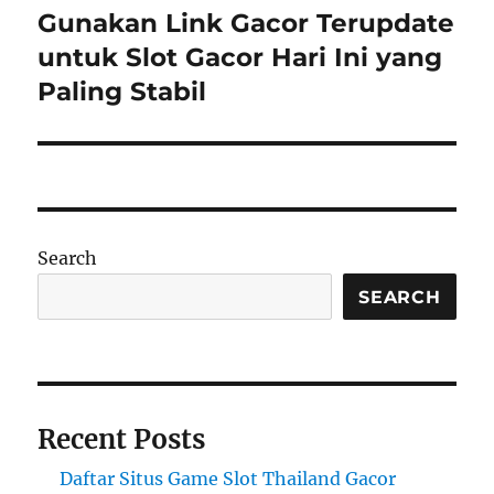
Gunakan Link Gacor Terupdate
Next
post:
untuk Slot Gacor Hari Ini yang
Paling Stabil
Search
SEARCH
Recent Posts
Daftar Situs Game Slot Thailand Gacor