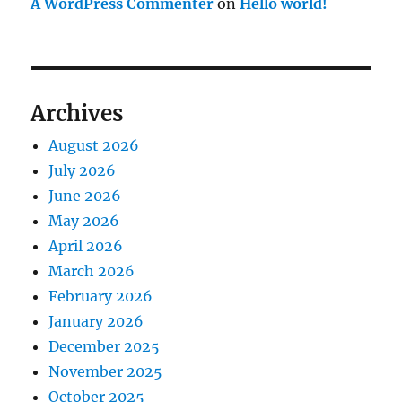
A WordPress Commenter
on
Hello world!
Archives
August 2026
July 2026
June 2026
May 2026
April 2026
March 2026
February 2026
January 2026
December 2025
November 2025
October 2025