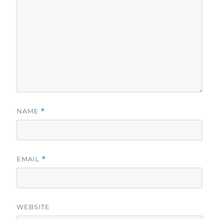
NAME
*
EMAIL
*
WEBSITE