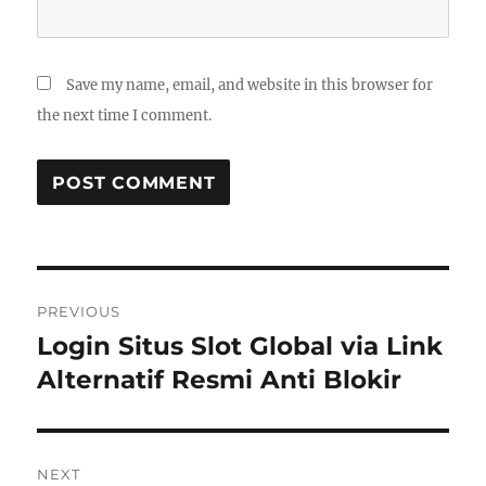
Save my name, email, and website in this browser for
the next time I comment.
Post
PREVIOUS
navigation
Login Situs Slot Global via Link
Previous
post:
Alternatif Resmi Anti Blokir
NEXT