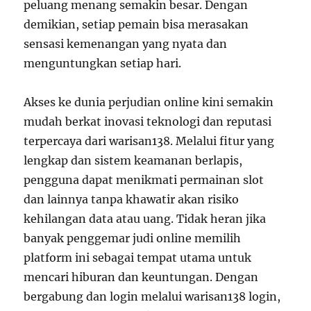
peluang menang semakin besar. Dengan
demikian, setiap pemain bisa merasakan
sensasi kemenangan yang nyata dan
menguntungkan setiap hari.
Akses ke dunia perjudian online kini semakin
mudah berkat inovasi teknologi dan reputasi
terpercaya dari warisan138. Melalui fitur yang
lengkap dan sistem keamanan berlapis,
pengguna dapat menikmati permainan slot
dan lainnya tanpa khawatir akan risiko
kehilangan data atau uang. Tidak heran jika
banyak penggemar judi online memilih
platform ini sebagai tempat utama untuk
mencari hiburan dan keuntungan. Dengan
bergabung dan login melalui warisan138 login,